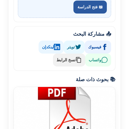
📖 فتح الدراسة
📤 مشاركة البحث
فيسبوك
تويتر
لينكدإن
نسخ الرابط
واتساب
📚 بحوث ذات صلة