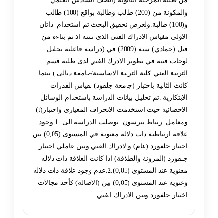
من طلبة المرحلة الثانوية (الصف السادس العلمي
والمكونة من (200) طالب وطالبة بواقع (100) طالب
و(100) طالبة.ولغرض تحقيق البحث تم استخدام اداتان
الاولى مقياس الادراك الفني الذي تبنته اذ تم بناءه من
قبل (حمادي) سنة (2009) في (دراسة فاعلية تحليل
لوحات فنية في تطوير الادرك الفني لدى طلبة قسم
التربية الفني كلية التربية الاساسية/جامعة ديالى ) بينما
كانث الثانية باختبار (جامعة جلفود) لقياس القدرات
الابتكارية .تم تحليل بيانات الدراسة باستخدام الوسائل
الاحصائية حيث استخدمت الانحراف المعياري واختبار(t)
ومعامل ارتباط بيرسون .توصلت الدراسة الى .1.وجود
علاقة ارتباطية ذات دلاله معنوية في المستوى (0,05) بين
اختبار جلفورد (عام) والادراك الفني وبين عاملي اختبار
جلفورد (المرونة والطلاقة) اذا كانت العلاقة ذات دلاله
معنوية عند المستوى (0,05).2.عدم وجود علاقة ذات دلاله
وعنوية عند المستوى (0,05) بين (الاصاله) كأحد مجالات
اختبار جلفورد وبين الادراك الفني