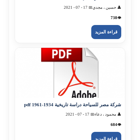
👤 حسين ، مجدي
📅 17 - 07 - 2021
738
👁️
قراءة المزيد
شرکة مصر للسياحة دراسة تاريخية 1934-1961 pdf
👤 محمود ، دعاء
📅 17 - 07 - 2021
684
👁️
قراءة المزيد