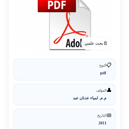
📄
بحث علمي
📋
النوع
pdf
👤
المؤلف
م.م. لمياء عدنان عبد
📅
التاريخ
2011