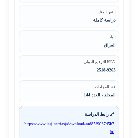
النص المتاح
دراسة كاملة
البلد
العراق
ISBN الترقيم الدولي
2518-9263
عدد المجلدات
المجلد ، العدد 144
🔗 رابط الدراسة
https://www.iasj.net/iasj/download/aad85f9037d5b7
5d