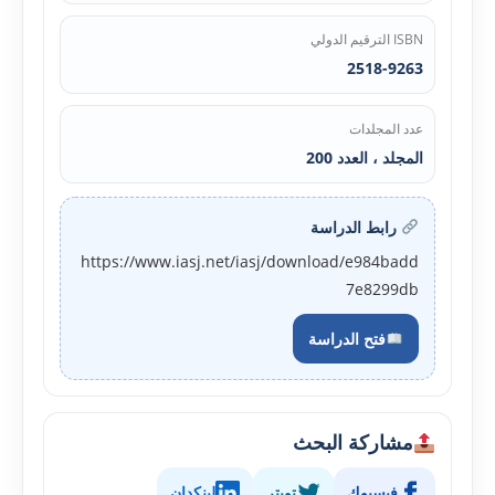
ISBN الترقيم الدولي
2518-9263
عدد المجلدات
المجلد ، العدد 200
رابط الدراسة
https://www.iasj.net/iasj/download/e984badd
7e8299db
فتح الدراسة
مشاركة البحث
فيسبوك
تويتر
لينكدإن