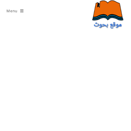
Ski
t
Menu
conten