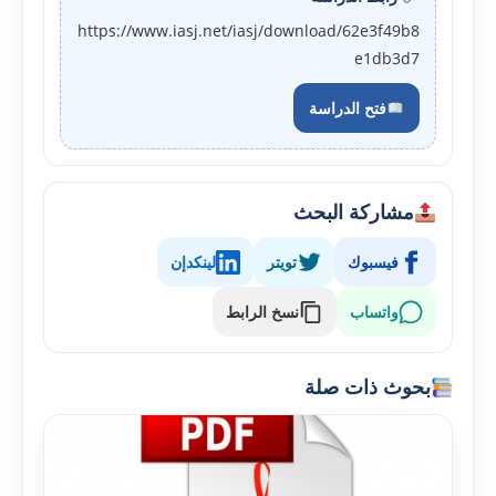
https://www.iasj.net/iasj/download/62e3f49b8
e1db3d7
فتح الدراسة
مشاركة البحث
فيسبوك
تويتر
لينكدإن
واتساب
نسخ الرابط
بحوث ذات صلة