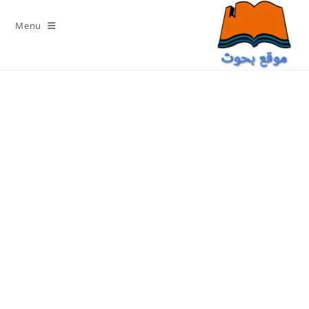
Ski
t
Menu
conten