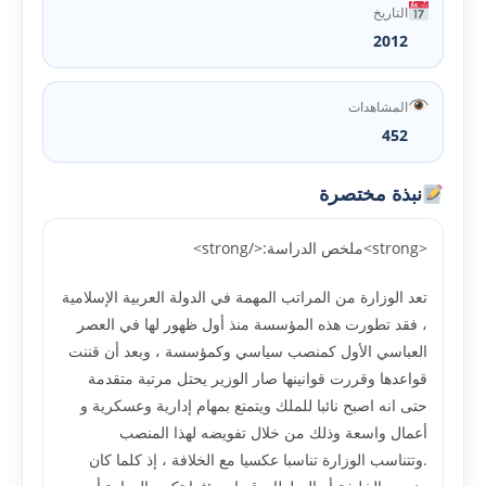
التاريخ
2012
المشاهدات
452
نبذة مختصرة
<strong>ملخص الدراسة:</strong>
تعد الوزارة من المراتب المهمة في الدولة العربية الإسلامية
، فقد تطورت هذه المؤسسة منذ أول ظهور لها في العصر
العباسي الأول كمنصب سياسي وكمؤسسة ، وبعد أن قننت
قواعدها وقررت قوانينها صار الوزير يحتل مرتبة متقدمة
حتى انه اصبح نائبا للملك ويتمتع بمهام إدارية وعسكرية و
أعمال واسعة وذلك من خلال تفويضه لهذا المنصب
.وتتناسب الوزارة تناسبا عكسيا مع الخلافة ، إذ كلما كان