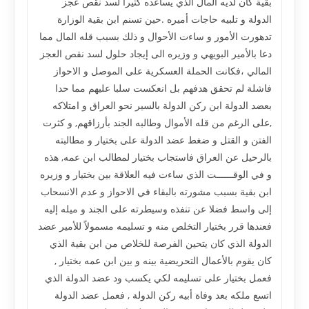
بقية كان لديه المال الذي يساعده كثيرا لسد نقص عجز
الدولة و تلبيه حاجات أميره .حين تسنم ابن بقية الوزارة
تدهورت الأمور و ساءت الأحوال و ذلك بسبب قله المال مما
دعا بالأمير البويهي و وزيره الى إيجاد حلول لسد نقص العجز
المالي ،فكانت الحملة العسكرية على الموصل و الاحواز
فاشلة لم تحقق هدفهم بل انعكست سلبا عليهم مما حدا
بعضد الدولة ابن ركن الدولة بالسير نحو العراق و امتلاكه
,على الرغم من قله الأموال وطالبه الجند بأرزاقهم, و كثرت
الفتن و القتل و ضغط عضد الدولة على بختيار و مطالبته
بالرحيل عن العراق فاستجاب بختيار لمطالب ابن عمه, هذه
و في الوقــــــت الذي ساءت فيه العلاقة بين بختيار و وزيره
ابن بقية بسبب مشورته بالبقاء في الاحواز و عدم الانسحاب
إلى واسط فضلا عن تنفذه وسيطرته على الجند و ميله إليه
فعندها قرر بختيار التخلص منه و تسليمه مسمولاً للأمير عضد
الدولة الذي كان يتحين الفرصة للخلاص من ابن بقية الذي
كان يقوم بالأعمال التحريضية بينه و بين ابن عمه بختيار ,
فعمل بختيار على تسليمه لكي يكسب ود عضد الدولة الذي
اتسع ملكه بعد وفاة أبيه ركن الدولة , فعمل عضد الدولة