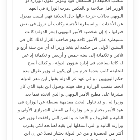
منصب الخليفة أو السلطان قويا ومؤثرا تكون الوزارة أو
الوزير اقل صلاحية و بالعكس .مرت الوزارة في العهد
البويهي بحالات حرجة حالها حال الخلافة فهي ليست بمعزل
عن الأحداث ، والسيطرة الأجنبية وكادت أن تزول في بعض
فتراتها ، إذ إن شخصية الأمير البويهي (معز الدولة) كانت
مسيطرة على الأمور كافة وهو صاحب القرار لذلك كان في
السنين الأولى من حكمه لم يتخذ وزيرا له أي من سنة أربع و
ثلاثين و ثلاثمائة إلى سنه خمس و أربعين و ثلاثمائة إذ عين
له كاتبا يساعده في إدارة شؤون الدولة ، و كذلك أصبح
للخليفة كاتب بعدما حرم من أن يكون له وزير طوال مدة
حكم البويهيين . و في عهد عز الدولة بختيار ابن معز الدولة
انحط منصب الوزارة و فقد هيبته بوصول ابن بقية الذي كان
مشرفا على مطبخ الأمير البويهي ,و الذي اتخذه فيما بعد
وزيرا له . و قد تناول البحث مقدمهة بسيطة عن الوزارة في
عهد الأمير بختيار و عن وزارة أبي الفضل الشيرازي الأولى و
الثانية و الظروف و الأحداث و الفتن التي رافقت الوزير في
وزارته الثانية و التي استغلها ابن بقية لصالحه لكي يقترب
أكثر من الحضرة و من عز الدولة بختيار فضلا عن إن ابن