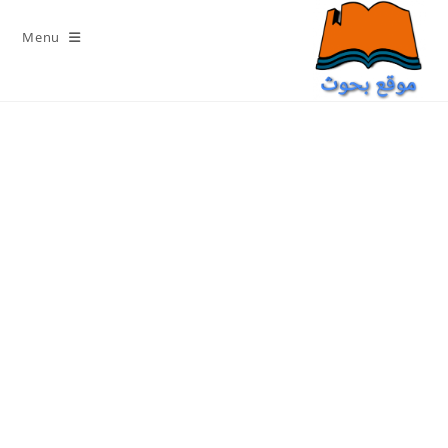
Ski
t
Menu
conten