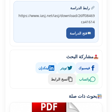
رابط الدراسة
https://www.iasj.net/iasj/download/26ff08469
ca41614
فتح الدراسة
مشاركة البحث
فيسبوك
تويتر
لينكدإن
واتساب
نسخ الرابط
بحوث ذات صلة