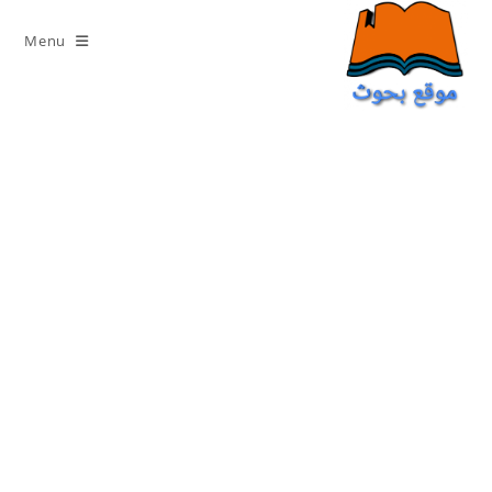
Ski
t
Menu
conten