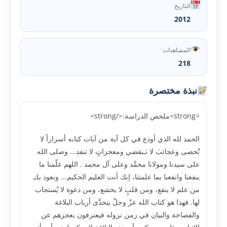
التاريخ
2012
المشاهدات
218
نبذة مختصرة
<strong>ملخص الدراسة:</strong>
الحمد لله الذي أودع في كل آية من آيات كتابه أسراراً لا
تُحصى وعجائبَ لا تـنقضي ومعجزاتٍ لا تنفد... وصلى الله
على سيدنا ومولانا محمَّد وعلى آل محمد . اللهم علّمنا ما
ينفعنا وانفعنا بما علمتنا، إنك أنت العليم الحكيم... ونعوذ بك
من علم لا ينفع، ومن قلبٍ لا يخشع، ومن دعوة لا يُستجاب
لها. فهذا هو كتاب الله عزّ وجلّ يتحدَّى أرباب البلاغة
والفصاحة والبيان في زمن نزوله فيعترفون بعجزهم عن