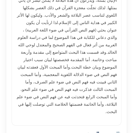
الإتيان بمثله، ويدركون أن هذه البلاغة لا يمكن لبشر أن يأتي
بمثلها. لذلك تجلّت معجزة القرآن في ذلك العصر بشكلها
اللغوي لتناسب عصر البلاغة والشعر والأدب. وليكون لها الأثر
الكبير في هداية الناس إلى الإسلام.لذا ارتأيت أن يكون
عنوان بحثي (فهم النص القرآني في ضوء اللغة العربية) ،
والذي دعاني للكتابة في هذا الموضوع لما في دراسة العلوم
العربية من أثر فعال في الفهم الصحيح والمعتدل لوحي الله
الخالد.وقد قسمت هذا البحث المتواضع إلى مقدمة وأربعة
مباحث وخاتمة. أما المقدمة فخصصتها لبيان سبب اختيار
الموضوع وبيان خطة البحث.وأما المبحث الأول فعقدته لبيان
فهم النص في ضوء الدلالة اللغوية المعجمية، وأما المبحث
الثاني فبينت فيه فهم النص في ضوء علم الصرف، وأما
المبحث الثالث فذكرت فيه فهم النص في ضوء علم النحو،
وأما المبحث الرابع فتحدثت فيه عن فهم النص في ضوء علم
البلاغة، وأما الخاتمة فضمنتها الخلاصة التي توصلت إليها في
البحث.