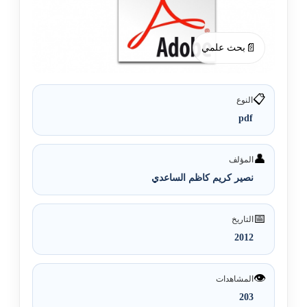
📄
بحث علمي
📋
النوع
pdf
👤
المؤلف
نصير كريم كاظم الساعدي
📅
التاريخ
2012
👁️
المشاهدات
203