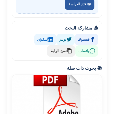
📖 فتح الدراسة
📤 مشاركة البحث
فيسبوك
تويتر
لينكدإن
نسخ الرابط
واتساب
📚 بحوث ذات صلة