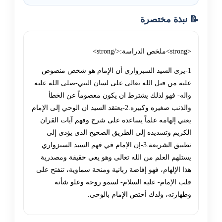
📝 نبذة مختصرة
<strong>ملخص الدراسة:</strong>
1-يرى السيد السبزواري أن الإمام هو شخص منصوص
عليه من قبل الله تعالى على لسان النبي-صلى الله عليه
واله- فهو لذلك يشترط ان يكون معصوماً عن الخطأ
والذنب صغيره وكبيره.2-يعتقد السيد ان الوحي إلى الإمام
يعني إلهامه علماً يساعده على شرح وفهم آيات القران
الكريم وتسديده إلى الطريق الصحيح الذي يؤدي إلى
تطبيق الشريعة.3-إن الإمام في فهم السيد السبزواري
يستلهم العلم من الله تعالى وهو يعي حقيقة ومصدرية
هذا الإلهام، فهو إفاضة ربانية ومنحة سماوية، تنفتح على
قلب الإمام- عليه السلام- لسمو روحه وعلو شأنه
وطهارته، ولذك أختص الإمام بالوحي.