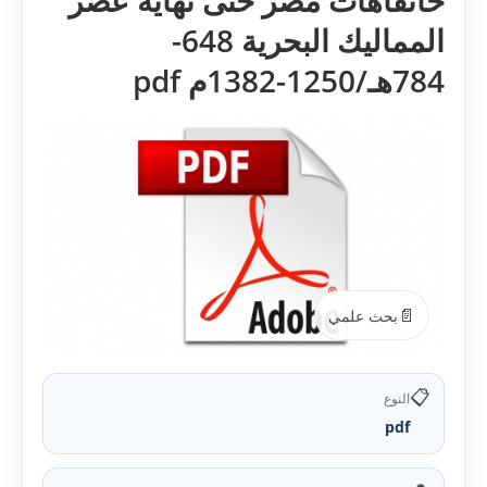
خانقاهات مصر حتى نهاية عصر
المماليك البحرية 648-
784هـ/1250-1382م pdf
📄
بحث علمي
📋
النوع
pdf