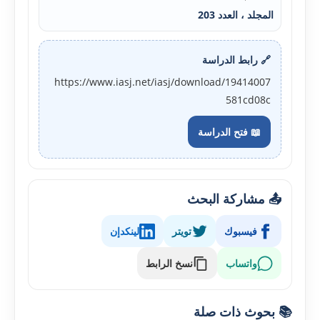
المجلد ، العدد 203
🔗 رابط الدراسة
https://www.iasj.net/iasj/download/19414007
581cd08c
📖 فتح الدراسة
📤 مشاركة البحث
فيسبوك
تويتر
لينكدإن
واتساب
نسخ الرابط
📚 بحوث ذات صلة