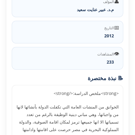
👤
المؤلف
م.د. عبير عنايت سعيد
📅
التاريخ
2012
👁️
المشاهدات
233
📝 نبذة مختصرة
<strong>ملخص الدراسة:</strong>
الخوانق من المنشات العامة التي تكفلت الدولة بأنشائها لانها
من واجباتها، وهي مباني دينية الوظيفة بالرغم من تعدد
تسمياتها الا انها جميعها ترمز لمكان اقامة الصوفية، والدولة
المملوكية البحرية في مصر حرصت على اقامتها وادامتها