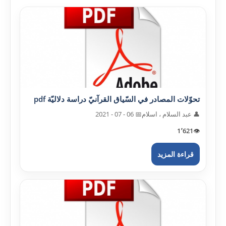
تحوّلات المصادر في السّياق القرآنيّ دراسة دلاليّة pdf
👤 عبد السلام ، اسلام
📅 06 - 07 - 2021
1٬621
👁️
قراءة المزيد