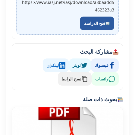
https://www.iasj.net/iasj/download/a8baadd5
462323a3
فتح الدراسة
مشاركة البحث
فيسبوك
تويتر
لينكدإن
واتساب
نسخ الرابط
بحوث ذات صلة