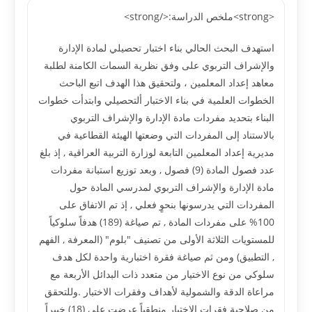
<strong>ملخص الدراسة:</strong>
استهدف البحث الحالي بناء اختبار تحصيلي لمادة الإدارة
والإشراف التربوي على وفق نظرية السمات الكامنة لطلبة
معاهد إعداد المعلمين ، ولتحقيق هذا الهدف اتبع الباحث
الخطوات العلمية في بناء الاختبار ألتحصيلي وابتدأت خطوات
البناء بتحديد مفردات مادة الإدارة والإشراف التربوي
بالاستناد إلى المفردات التي وضعتها الهيئة القطاعية في
مديرية إعداد المعلمين التابعة لوزارة التربية العراقية , إذ بلغ
عدد فصول المادة (9) فصول , وبعد توزيع استبانة مفردات
مادة الإدارة والإشراف التربوي لمدرسي المادة حول
المفردات التي يدرسونها بنحوٍ فعلي , إذ تم الاتفاق على
100% على مفردات المادة , تم صياغة (189) هدفاً سلوكياً
للمستويات الثلاثة الأولى من تصنيف "بلوم" (المعرفة , الفهم
, التطبيق) ومن ثم صياغة فقرة اختبارية واحدة لكل هدف
سلوكي من نوع الاختيار من متعدد ذات البدائل الأربعة مع
مراعاة الدقة والشمولية لأهداف وفقرات الاختبار .وللتحقق
من صلاحية فقرات الاختبار منطقياً عرضت على (18) خبيراً