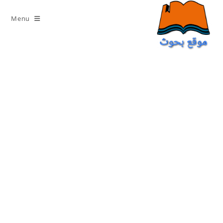
Ski
t
Menu
conten