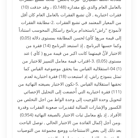
بالعامل العام والذي بلغ مقداره (0,148) ، وقد حذفت (10)
فقرات اختبارية , لأن تشبع الفقرات بالعامل العام كان أقل
من المعيار المعتمد في تشبع الفقرات .2-مطابقة الفقرات
لأنموذج "راش"باستخدام برنامج راسكال المحوسب استناداً
إلى قيمة مربع( كآي) لحسن المطابقة بمستوى دلالة (0,05)
وكما حسبها البرنامج , إذ استبعد البرنامج (14) فقرة من
الاختبار لأنَّ قيمتهما كانت اكبر من قيمة مربع ( كآي ) عند
مستوى (0,05) .3-اقتراب قيمة معامل التمييز للاختبار من
(1) 04-استقلالية القياس بما يحقق موضوعية القياس كما
تمثل بنموذج راش، إذ استبعدت (18) فقرة اختبارية لعدم
تحقيها استقلالية القياس .5-تكون الاختبار بصيغته النهائية من
(111) فقرة اختبارية التي أُخضعت إلى التحليل الإحصائي
لتحويل وحدة اللوجيت إلى وحدة الواط من اجل التخلص من
الكسور والإشارات السالبة لتقديرات صعوبة الفقرات وقدرة
الأفراد , إذ بلغ معامل ثبات الاختبار بالصيغة النهائية (0,954)
.ومن أجل إكمال الفائدة من الاختبار الحالي , توصل الباحث
بعد ذلك إلى بعض الاستنتاجات ووضع مجموعة من التوصيات
والمقترحات للقيام ببحوث ودراسات لاحقة.