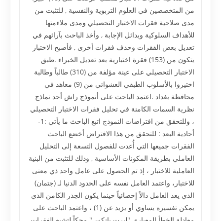
من المتخصصين في العلوم التربوية والنفسية , للتثبت من
مدى صلاحية فقرات الاختبار التحصيلي ومدى ملاءمتها
للأهداف السلوكية وبدائل الإجابة , وأخذ الباحث بآرائهم في
تعديل بعض الفقرات وحذف فقرات أخرى , فأصبح الاختبار
يتكون من (153) فقرة اختبارية بعد تعديل الخبراء .طبق
الاختبار التحصيلي على عينة مؤلفة من (310) طالباً وطالبة
اختيروا بالأسلوب الطبقي العشوائي من (9) معاهد في
محافظة بغداد .اعتمد الباحث على أنموذج راش أحد نماذج
نظرية السمات الكامنة في تحليل فقرات الاختبار التحصيلي
، وللتحقق من افتراضات النموذج اتبع الباحث ما يأتي :1-
أحادية البعد : للتحقق من هذا الافتراض أخضع الباحث
الفقرات جميعها التي أُعدت للفصول التسعة إلى التحليل
العاملي بطريقة المكونات الأساسية , وذلك للتثبت من البنية
العاملية للاختبار ، إذ تم الحصول على عامل واحد ذي معنى
للاختبار، واعتمد العامل نفسه على الحدود الدنيا لـ (جتمان)
الذي يعد العامل دالاً إحصائياً حينما يكون الجذر الكامن الذي
يمكن تفسيره يساوي أو يزيد عن (1) ، واعتمد الباحث على
معادلة الخطأ المعياري "لبرت بانكس" محكاً لتشبع الفقرات