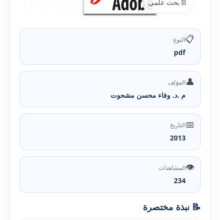
📄
بحث علمي
📋
النوع
pdf
👤
المؤلف
م .د. وفاء محسن مشحوت
📅
التاريخ
2013
👁️
المشاهدات
234
📝 نبذة مختصرة