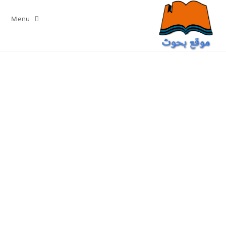
Ski
t
Menu
conten