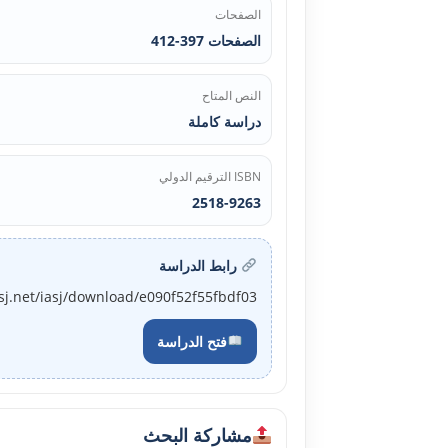
الصفحات
الصفحات 397-412
النص المتاح
دراسة كاملة
ISBN الترقيم الدولي
2518-9263
رابط الدراسة
sj.net/iasj/download/e090f52f55fbdf03
فتح الدراسة
مشاركة البحث