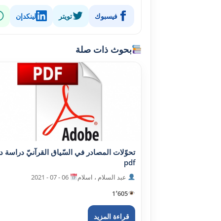
فيسبوك
تويتر
لينكدإن
بحوث ذات صلة
تحوّلات المصادر في السّياق القرآنيّ دراسة دلا
pdf
عبد السلام ، اسلام
06 - 07 - 2021
1٬605
قراءة المزيد