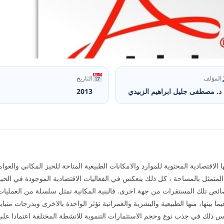
المؤلف
التاريخ
د. مصطفى جليل ابراهيم الزبيدي
2013
ها الاقتصادية المحتوية للموارد والامكانات الطبيعية المتاحة للحيز المكاني وال
المتمثل بالمساحة ، كل ذلك ينعكس في الفعاليات الاقتصادية الموجودة في الح
ئص تلك المستقرات من جهة اخرى. فالبنية المكانية تمثل سلسلة من العمليات 
يما بينها، منها الطبيعية والبشرية والعمرانية تؤثر الواحدة بالاخرى وبدرجات متب
س ذلك في جذب نوع وحجم الاستثمارات التنموية للانشطة المختلفة اعتمادا على