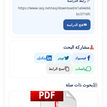
رابط الدراسة
https://www.iasj.net/iasj/download/e1a04e66
bc3716fc
فتح الدراسة
مشاركة البحث
فيسبوك
تويتر
لينكدإن
واتساب
نسخ الرابط
بحوث ذات صلة