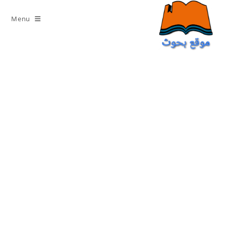
Ski
t
Menu
conten