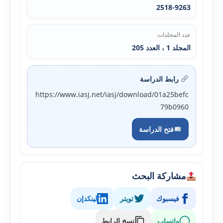
2518-9263
عدد المجلدات
المجلد 1 ، العدد 205
رابط الدراسة
https://www.iasj.net/iasj/download/01a25befc
79b0960
فتح الدراسة
مشاركة البحث
فيسبوك
تويتر
لينكدإن
واتساب
نسخ الرابط