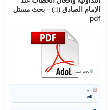
التداولية وأفعال الخطاب عند
الإمام الصادق () – بحث مستل
pdf
بحث علمي
النوع
pdf