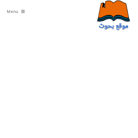
Ski
t
Menu
conten