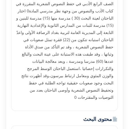
الصف الرابع الأدبي في حفظ النصوص الشعرية المقررة في
كتاب الأدب والنصوص من وجهة نظر مدرسي المادة0 اختار
الباحثان لعينة البحث (30 ) مدرسة منها (15) مدرسة للبنين و
(15) مدرسة للبنات من المدارس الثانوية والإعدادية النهارية
التابعة إلى المديرية العامة لتربية بغداد الرصافة الأولى واعدّ
الباحثان استبانه تتكون من (22) فقرة تمثل صعوبات في
حفظ النصوص الشعرية ، وقد تم التأكد من صدق الأداة
وثباتها ، وقد طبقت هذه الاستبانة على عينة البحث والبالغ
عددها (60) مدرسا ومدرسة ، وبعد معالجة البيانات
والتكرارات إحصائيا ،استعمل الباحثان الوسط المرجح
والوزن المئوي ومعامل ارتباط بيرسون،وقد أظهرت نتائج
البحث وجود صعوبات حقيقية تواجه الطلبة في حفظ
وتحفيظ النصوص الشعرية وأوصى الباحثان بعدد من
التوصيات والمقترحات 0
محتوى البحث