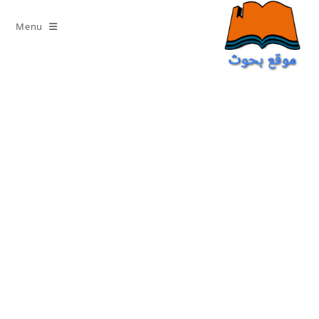
Ski
t
Menu
conten