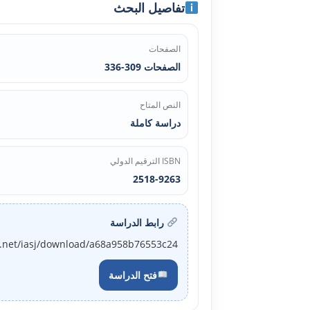
تفاصيل البحث
الصفحات
الصفحات 309-336
النص المتاح
دراسة كاملة
ISBN الترقيم الدولي
2518-9263
رابط الدراسة
j.net/iasj/download/a68a958b76553c24
فتح الدراسة