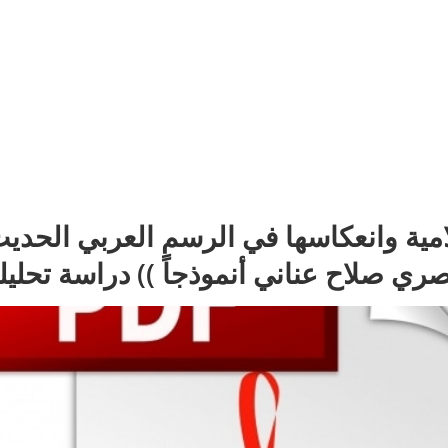
سلامية وانعكاسها في الرسم العربي الحديث
 صلاح عناني أنموذجاً )) دراسة تحليلية م