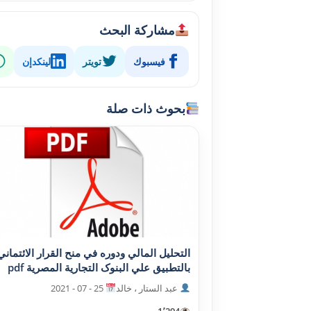
مشاركة البحث
فيسبوك
تويتر
لينكدإن
بحوث ذات صلة
التحليل المالي ودوره في منح القرار الائتماني
بالتطبيق علي البنوک التجارية المصرية pdf
عبد الستار ، خالد
25 - 07 - 2021
1٬294