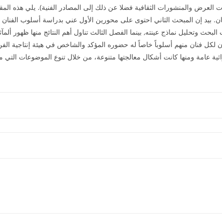
ي ظهرت في قاعات العرض والمنشورات الثقافية فضلا عن ذلك إلى المصادر الفنية). يلي هذ
فنان. بيد إن المبحث الثاني احتوى على محورين الأول عني بدراسة أسلوب الفنا
لبحث وتحليل نماذج عينته, بينما الفصل الثالث تناول أهم النتائج منها ظهور ألمآثر
لكل فنان منهم أسلوباً خاصاً له حضوره المؤكد والشاخص في هيئة إنتاجية الفن ف
تراثية عامة ومنها كانت أشكال معالجتها متنوعة، من خلال تنوع الموضوعات التي م