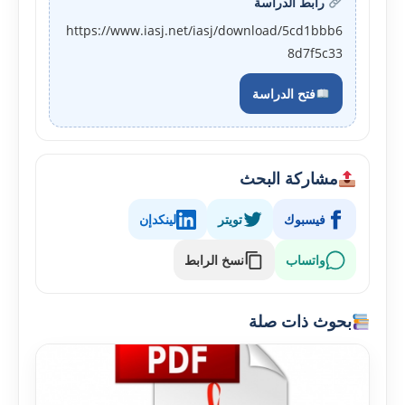
رابط الدراسة
https://www.iasj.net/iasj/download/5cd1bbb6
8d7f5c33
فتح الدراسة
مشاركة البحث
فيسبوك
تويتر
لينكدإن
واتساب
نسخ الرابط
بحوث ذات صلة