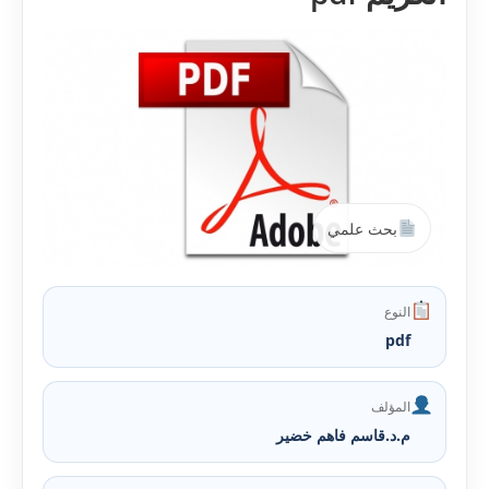
بحث علمي
النوع
pdf
المؤلف
م.د.قاسم فاهم خضير