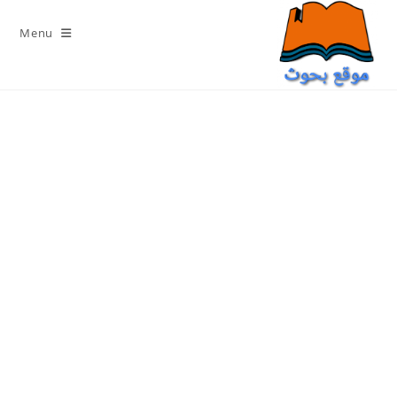
Ski
t
Menu
conten