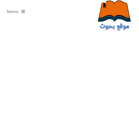
Ski
t
Menu
conten