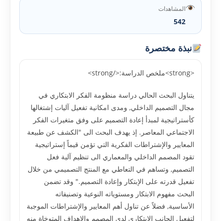
المشاهدات
542
نبذة مختصرة
<strong>ملخص الدراسة:</strong>
يتناول البحث الحالي دراسة منظومة الفكر الابتكاري في
مجال التصميم الداخلي, ومدى امكانية تفعيل آليات إشتغالها
كأستراتيجية لمبدأ إعادة التصميم على وفق متغيرات الفكر
الاجتماعي المعاصر. إذ يهدف البحث الى "الكشف عن طبيعة
المعايير والإشتراطات الفكرية التي تؤمن قيماً إستراتيجية
تقود المصمم الداخلي والمعماري الى تنظيم آلية فعل
التصميم, وتساهم في التعاطي مع المنتج التصميمي من خلال
تفعيل قدرته على الإبتكار وإعادة التصميم." وقد تضمن
البحث مفهوم الابتكار ومستوياته النوعية وتصنيفاته
الأساسية, فضلاً عن تناول أهم المعايير والإشتراطات الموجبة
لتفعيل الجانب الإبتكاري لدى المصمم والاهداف المتوخاة منه