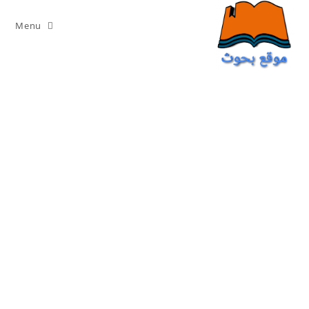
Ski
t
Menu
conten