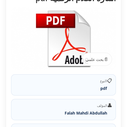
📄
بحث علمي
📋
النوع
pdf
👤
المؤلف
Falah Mahdi Abdullah