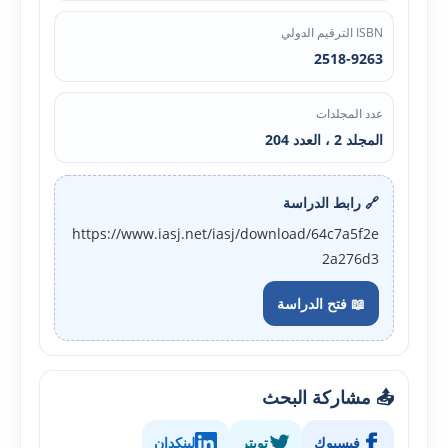
ISBN الترقيم الدولي
2518-9263
عدد المجلدات
المجلد 2 ، العدد 204
🔗 رابط الدراسة
https://www.iasj.net/iasj/download/64c7a5f2e
2a276d3
📖 فتح الدراسة
📤 مشاركة البحث
فيسبوك
تويتر
لينكدإن