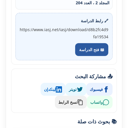
المجلد 2 ، العدد 204
🔗 رابط الدراسة
https://www.iasj.net/iasj/download/d8b2fc4d9
fa19534
📖 فتح الدراسة
📤 مشاركة البحث
فيسبوك
تويتر
لينكدإن
واتساب
نسخ الرابط
📚 بحوث ذات صلة