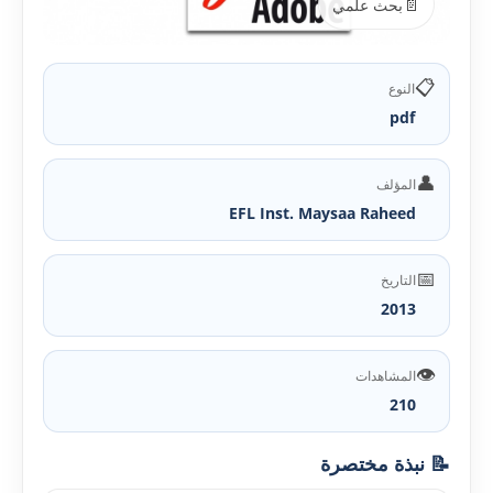
📄
بحث علمي
📋
النوع
pdf
👤
المؤلف
EFL Inst. Maysaa Raheed
📅
التاريخ
2013
👁️
المشاهدات
210
📝 نبذة مختصرة