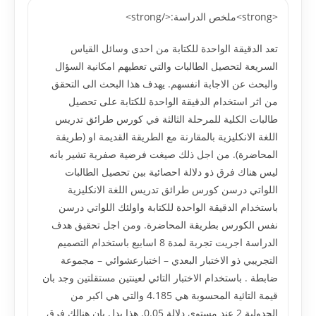
<strong>ملخص الدراسة:</strong>
تعد الدقيقة الواحدة للكتابة من احدى وسائل القياس
السريعة لتحصيل الطالبات والتي تعطيهم امكانية السؤال
والبحث عن الاجابة انفسهم. يهدف هذا البحث الى التحقق
من اثر استخدام الدقيقة الواحدة للكتابة على تحصيل
طالبات الكلية للمرحلة الثالثة في كورس طرائق تدريس
اللغة الانكليزية بالمقارنة مع الطريقة القديمة او (طريقة
المحاضرة). من اجل ذلك صيغت فرضية صفرية تشير بانه
ليس هناك فرق ذو دلالة احصائية بين تحصيل الطالبات
اللواتي درسن كورس طرائق تدريس اللغة الانكليزية
باستخدام الدقيقة الواحدة للكتابة واولئك اللواتي درسن
نفس الكورس بطريقة المحاضرة. ومن اجل تحقيق هدف
الدراسة اجريت تجربة لمدة 8 اسابيع باستخدام التصميم
التجريبي ذو الاختبار البعدي – اختبارعشوائي – مجموعة
ضابطة . باستخدام الاختبار التائي لعينتين مستقلتين وجد بان
قيمة التائية المحسوبة هي 4.185 والتي هي اكبر من
الجدولية 2 عند مستوى دلالة 0.05. هذا يدل بان هنالك فرق