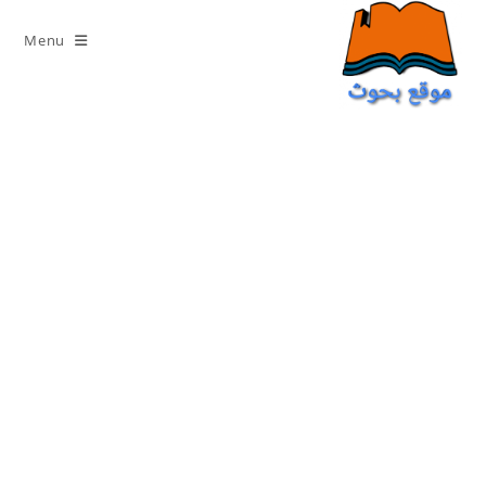
Ski
t
Menu
conten