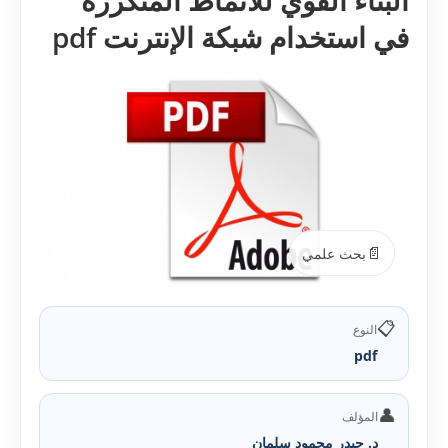
البناء القوي للأنماط المتكررة
في استخدام شبكة الإنترنت pdf
📄
بحث علمي
📋
النوع
pdf
👤
المؤلف
د. حيدر محمود سلمان