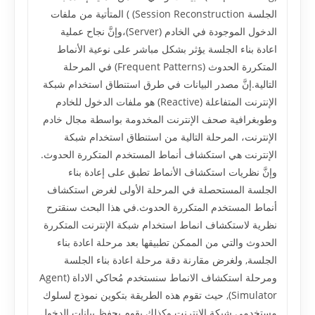
الجلسة Session Reconstruction) ) المتأتية من ملفات
الدخول الموجودة في الخادم (Server)،وإنَّ نجاح عملية
اعادة بناء الجلسة يؤثر بشكل مباشر على نوعية الأنماط
المتكررة الحدوث (Frequent Patterns) في المرحلة
التالية.إنَّ مصدر البيانات في طرق استنطاق استخدام شبكة
الإنترنت المتفاعلة (Reactive) هو ملفات الدخول للخادم
وطوبغرافية صحف الإنترنت المخدومة بواسطة مجال خادم
الإنترنت، المرحلة التالية من استنطاق استخدام شبكة
الإنترنت هي استكشاف أنماط المستخدم المتكررة الحدوث.
وإنَّ نظريات استكشاف الأنماط تطبق على إعادة بناء
الجلسة المستحصلة في المرحلة الأولى لغرض استكشاف
أنماط المستخدم المتكررة الحدوث.في هذا البحث سنقترح
نظرية لاستكشاف انماط استخدام شبكة الإنترنت المتكررة
الحدوث والتي من الممكن تطبيقها بعد مرحلة اعادة بناء
الجلسة, ولغرض مقارنة دقة مرحلة اعادة بناء الجلسة
ومرحلة استكشاف الانماط سنستخدم مُحاكي الاداة (Agent
Simulator), حيث تقوم هذه الطريقة بتكوين نموذج لسلوك
مستخدمي شبكة الإنترنت وكذلك يقوم بحفظ بيانات الدخول