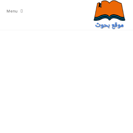
Ski
t
Menu
conten