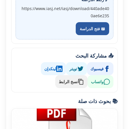
https://www.iasj.net/iasj/download/440ade40
0ae6e235
📖 فتح الدراسة
📤 مشاركة البحث
فيسبوك
تويتر
لينكدإن
واتساب
نسخ الرابط
📚 بحوث ذات صلة