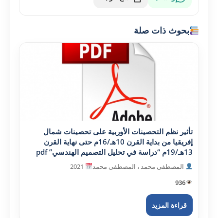
بحوث ذات صلة
تأثير نظم التحصينات الأوربية على تحصينات شمال
إفريقيا من بداية القرن 10هـ/16م حتى نهاية القرن
13هـ/19م “دراسة في تحليل التصميم الهندسي” pdf
المصطفى محمد ، المصطفى محمد
2021
936
قراءة المزيد