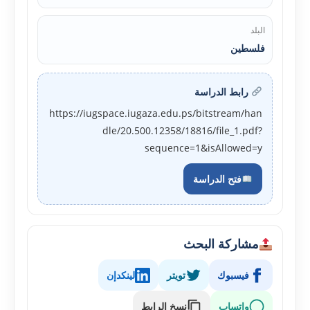
البلد
فلسطين
رابط الدراسة
https://iugspace.iugaza.edu.ps/bitstream/han
dle/20.500.12358/18816/file_1.pdf?
sequence=1&isAllowed=y
فتح الدراسة
مشاركة البحث
فيسبوك
تويتر
لينكدإن
واتساب
نسخ الرابط