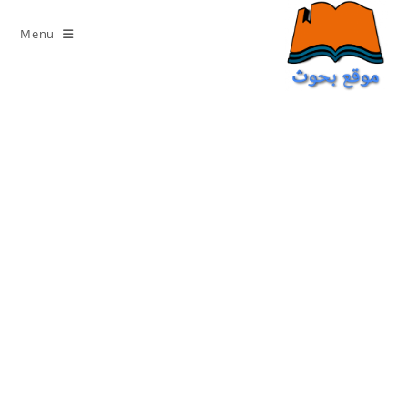
Ski
t
Menu
conten