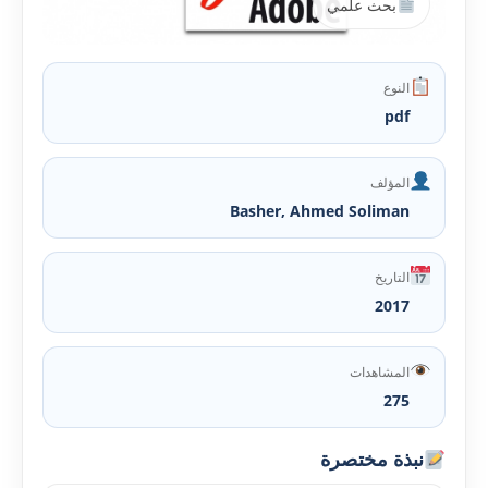
بحث علمي
النوع
pdf
المؤلف
Basher, Ahmed Soliman
التاريخ
2017
المشاهدات
275
نبذة مختصرة