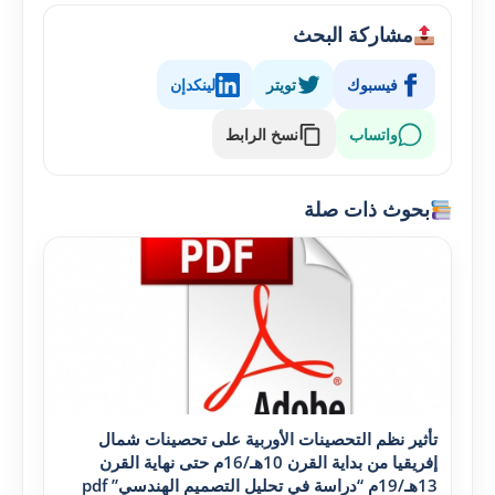
مشاركة البحث
فيسبوك
تويتر
لينكدإن
واتساب
نسخ الرابط
بحوث ذات صلة
تأثير نظم التحصينات الأوربية على تحصينات شمال
إفريقيا من بداية القرن 10هـ/16م حتى نهاية القرن
13هـ/19م “دراسة في تحليل التصميم الهندسي” pdf