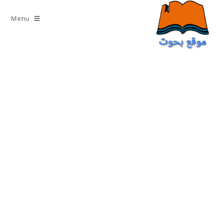
Ski
t
Menu
conten