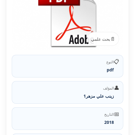
📄
بحث علمي
📋
النوع
pdf
👤
المؤلف
زينب علي مزهر1
📅
التاريخ
2018