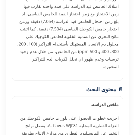
امتلاك الحامض قيد الدراسة على قمة واحدة تقارب فيها
زمن الاحتجاز مع زمن احتجاز القمة للحامض القياسي، اذ
بلغ زمن احتجاز الحامض قيد الدراسة (7.054) دقيقة وزمن
احتجاز حامض الكوجيك القياسي (7.534) دقيقة، كما اثبتت
نتائج التحري عن السمية الخلوية لحامض الكوجيك على
محلول دم الانسان المستهلك بأستخدام التراكيز (100، 200،
300، 400 و 500 ppm) من الحامض، من خلال عدم وجود
ترسبات وعدم ظهور اي تحلل لكريات الدم للتراكيز
المختبرة.
📄 محتوى البحث
ملخص الدراسة:
اجريت خطوات الحصول على بلورات حامض الكوجيك من
العزلة الفطرية المحلية A. flavus WJF81، بفصل نواتج
التخمر عن المايسيليوم الفطري من مزارع الانتاج بطريقة