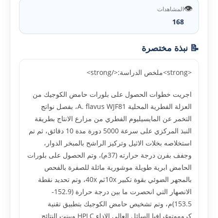
👁️
المشاهدات
168
📝 نبذة مختصرة
<strong>ملخص الدراسة:</strong>
اجريت خطوات الحصول على بلورات حامض الكوجيك من
العزلة الفطرية المحلية A. flavus WJF81، بفصل نواتج
التخمر عن المايسيليوم الفطري من مزارع الانتاج بطريقة
النبذ المركزي على سرعة 5000 دورة مدة 10 دقائق، ثم تم
استخلاصه بخلات الاثيل وتركيز الراشح بالمبخر الدوار،
وجفف بفرن درجة حرارته (37م)، وتم الحصول على بلورات
الحامض ابرية طويلة موشورية مائلة للصفرة بالفحص
بالمجهر الضوئي بقوة تكبير 10xثم 40x، وتم تحديد نقطة
الانصهار التي انحصرت ما بين درجة حرارة (152.9-
153.5)م، وتم تشخيص حامض الكوجيك بتطبيق تقنية
كروموتوغرافيا السائل العالي الاداء HPLC وبينت النتائج