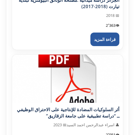
الجزائر دراسة ميدانية :مصلحة الوثائق البيومترية لبلدية
تيارت (2018-2017)
📅 2018
2٬363
👁️
قراءة المزيد
أثر السلوکيات المضادة للإنتاجية على الاحتراق الوظيفي
ــ “دراسة تطبيقية على جامعة الزقازيق”
👤 اسراء عبدالرحمن احمد السيد
📅 2023
2٬051
👁️