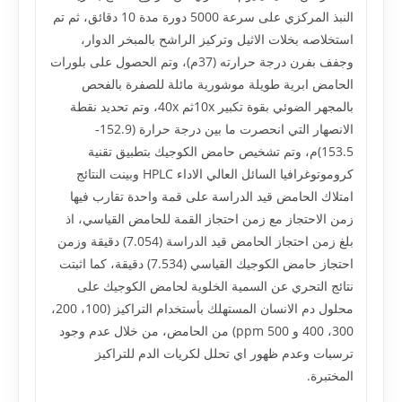
النبذ المركزي على سرعة 5000 دورة مدة 10 دقائق، ثم تم
استخلاصه بخلات الاثيل وتركيز الراشح بالمبخر الدوار،
وجفف بفرن درجة حرارته (37م)، وتم الحصول على بلورات
الحامض ابرية طويلة موشورية مائلة للصفرة بالفحص
بالمجهر الضوئي بقوة تكبير 10xثم 40x، وتم تحديد نقطة
الانصهار التي انحصرت ما بين درجة حرارة (152.9-
153.5)م، وتم تشخيص حامض الكوجيك بتطبيق تقنية
كروموتوغرافيا السائل العالي الاداء HPLC وبينت النتائج
امتلاك الحامض قيد الدراسة على قمة واحدة تقارب فيها
زمن الاحتجاز مع زمن احتجاز القمة للحامض القياسي، اذ
بلغ زمن احتجاز الحامض قيد الدراسة (7.054) دقيقة وزمن
احتجاز حامض الكوجيك القياسي (7.534) دقيقة، كما اثبتت
نتائج التحري عن السمية الخلوية لحامض الكوجيك على
محلول دم الانسان المستهلك بأستخدام التراكيز (100، 200،
300، 400 و 500 ppm) من الحامض، من خلال عدم وجود
ترسبات وعدم ظهور اي تحلل لكريات الدم للتراكيز
المختبرة.