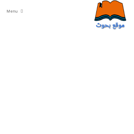
Ski
t
Menu
conten