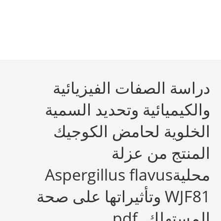
دراسة الصفات الفيزيائية
والكيميائية وتحديد السمية
الخلوية لحامض الكوجيك
المنتج من عزلة
محليةAspergillus flavus
WJF81 وتأثيراتها على صحة
المستهلك. pdf