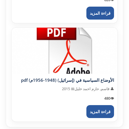
قراءة المزيد
الأوضاع السياسية في (إسرائيل) (1948-1956م) pdf
👤 قاسم, حازم احمد خليل
📅 2015
480
👁️
قراءة المزيد