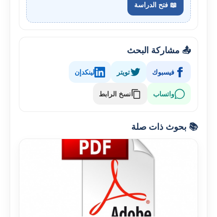
📖 فتح الدراسة
📤 مشاركة البحث
فيسبوك
تويتر
لينكدإن
واتساب
نسخ الرابط
📚 بحوث ذات صلة