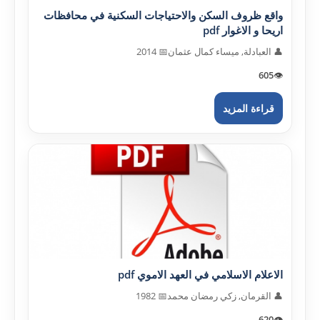
واقع ظروف السكن والاحتياجات السكنية في محافظات
اريحا و الاغوار pdf
👤 العبادلة, ميساء كمال عثمان
📅 2014
605
👁️
قراءة المزيد
الاعلام الاسلامي في العهد الاموي pdf
👤 القرمان, زكي رمضان محمد
📅 1982
620
👁️