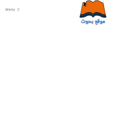
Ski
t
Menu
conten