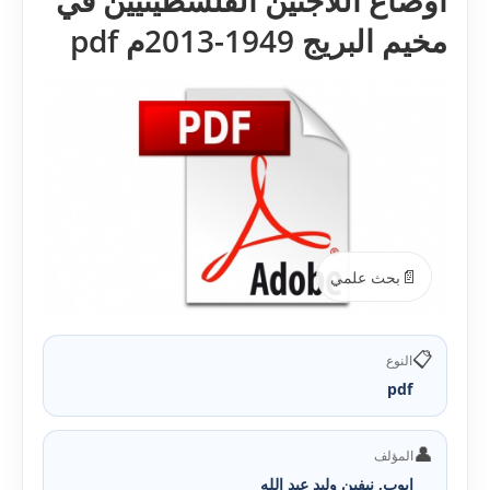
اوضاع اللاجئين الفلسطينيين في
مخيم البريج 1949-2013م pdf
📄
بحث علمي
📋
النوع
pdf
👤
المؤلف
ايوب, نيفين وليد عبد الله