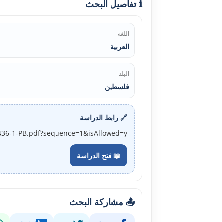
ℹ️ تفاصيل البحث
اللغة
العربية
البلد
فلسطين
🔗 رابط الدراسة
3436-1-PB.pdf?sequence=1&isAllowed=y
📖 فتح الدراسة
📤 مشاركة البحث