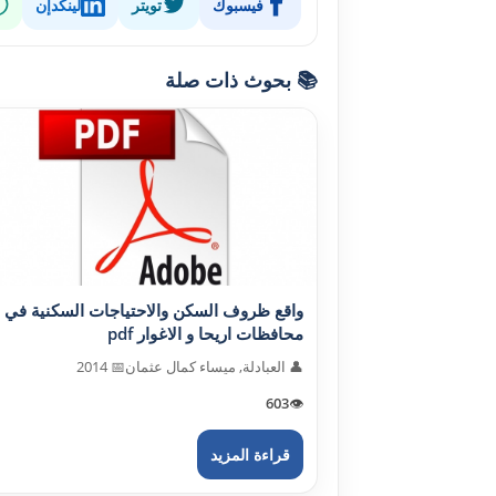
فيسبوك
تويتر
لينكدإن
📚 بحوث ذات صلة
واقع ظروف السكن والاحتياجات السكنية في
محافظات اريحا و الاغوار pdf
👤 العبادلة, ميساء كمال عثمان
📅 2014
603
👁️
قراءة المزيد