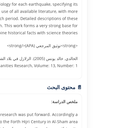
ology for each earthquake, specifying its
e of all available literature, with more
h period. Detailed descriptions of these
 This work forms a very strong base for
ine historical facts with science theories.
<strong>توثيق المرجعي (APA)</strong>
Humanities Research, Volume: 13, Number: 1, الجامعة الإسلامية - غزة
📄 محتوى البحث
ملخص الدراسة:
s research was put forward. Accordingly a
o the Forth Hijri Century in Al-Sham area