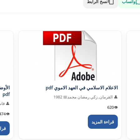
واتساب
نسخ الرابط
الاعلام الاسلامي في العهد الاموي pdf
pdf
👤 القرمان, زكي رمضان محمد
📅 1982
👤 قاس
620
👁️
474
👁️
قراءة المزيد
قراء