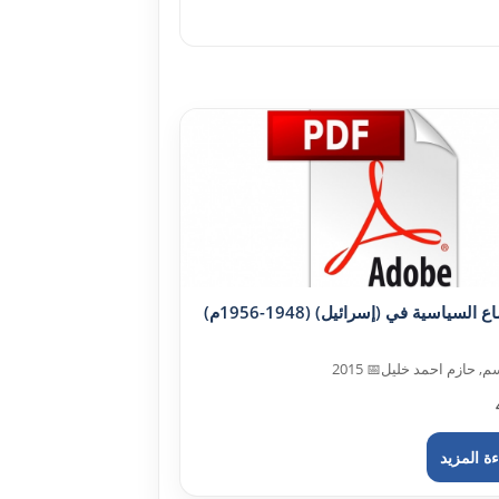
الأوضاع السياسية في (إسرائيل) (1948-1956م)
م, حازم احمد خليل
📅 2015
ة المزيد