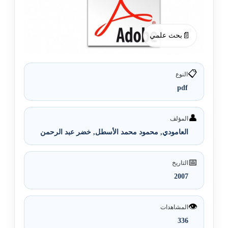
📄
بحث علمي
📋
النوع
pdf
👤
المؤلف
العامودي, محمود محمد الأسطل, خضر عبد الرحمن
📅
التاريخ
2007
👁️
المشاهدات
336