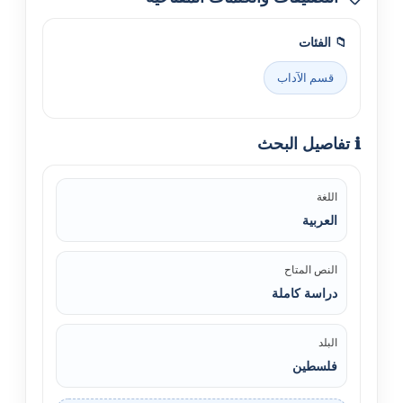
📁 الفئات
قسم الآداب
ℹ️ تفاصيل البحث
اللغة
العربية
النص المتاح
دراسة كاملة
البلد
فلسطين