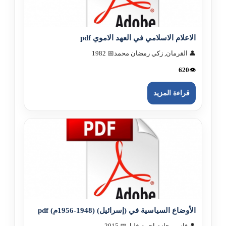
الاعلام الاسلامي في العهد الاموي pdf
👤 القرمان, زكي رمضان محمد
📅 1982
620
👁️
قراءة المزيد
الأوضاع السياسية في (إسرائيل) (1948-1956م) pdf
👤 قاسم, حازم احمد خليل
📅 2015