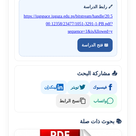
🔗 رابط الدراسة
https://iugspace.iugaza.edu.ps/bitstream/handle/20.5
00.12358/23477/1051-3291-1-PB.pdf?
sequence=1&isAllowed=y
📖 فتح الدراسة
📤 مشاركة البحث
فيسبوك
تويتر
لينكدإن
نسخ الرابط
واتساب
📚 بحوث ذات صلة