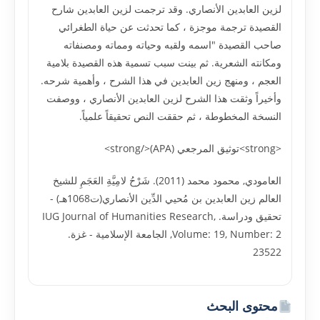
لزين العابدين الأنصاري. وقد ترجمت لزين العابدين شارح
القصيدة ترجمة موجزة ، كما تحدثت عن حياة الطغرائي
صاحب القصيدة "اسمه ولقبه وحياته ومماته ومصنفاته
ومكانته الشعرية. ثم بينت سبب تسمية هذه القصيدة بلامية
العجم ، ومنهج زين العابدين في هذا الشرح ، وأهمية شرحه.
وأخيراً وثقت هذا الشرح لزين العابدين الأنصاري ، ووصفت
النسخة المخطوطة ، ثم حققت النص تحقيقاً علمياً.
<strong>توثيق المرجعي (APA)</strong>
العامودي, محمود محمد (2011). شَرْحُ لامِيَّةِ العَجَمِ للشيخ
العالم زين العابدين بن مُحيي الدِّين الأنصاري(ت1068هـ) -
تحقيق ودراسة. IUG Journal of Humanities Research,
Volume: 19, Number: 2, الجامعة الإسلامية - غزة.
23522
محتوى البحث