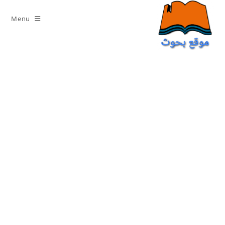
Ski
t
Menu
conten