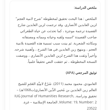
ملخص الدراسة:
الملخص : هذا البحث تحقيق لمخطوطة “شرح لامية العجم”
لزين العابدين الأنصاري. وقد ترجمت لزين العابدين شارح
القصيدة ترجمة موجزة ، كما تحدثت عن حياة الطغرائي
صاحب القصيدة “اسمه ولقبه وحياته ومماته ومصنفاته
ومكانته الشعرية. ثم بينت سبب تسمية هذه القصيدة بلامية
العجم ، ومنهج زين العابدين في هذا الشرح ، وأهمية شرحه.
وأخيراً وثقت هذا الشرح لزين العابدين الأنصاري ، ووصفت
النسخة المخطوطة ، ثم حققت النص تحقيقاً علمياً.
توثيق المرجعي (APA)
العامودي, محمود محمد (2011). شَرْحُ لامِيَّةِ العَجَمِ للشيخ
العالم زين العابدين بن مُحيي الدِّين الأنصاري(ت1068هـ) –
تحقيق ودراسة. IUG Journal of Humanities Research,
Volume: 19, Number: 2, الجامعة الإسلامية – غزة.
23522