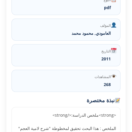
pdf
المؤلف
العامودي, محمود محمد
التاريخ
2011
المشاهدات
268
نبذة مختصرة
<strong>ملخص الدراسة:</strong>
الملخص : هذا البحث تحقيق لمخطوطة "شرح لامية العجم"