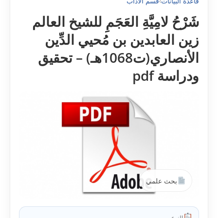
قاعدة البيانات
›
قسم الآداب
شَرْحُ لامِيَّةِ العَجَمِ للشيخ العالم
زين العابدين بن مُحيي الدِّين
الأنصاري(ت1068هـ) – تحقيق
ودراسة pdf
بحث علمي
النوع