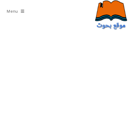
Ski
t
Menu
conten