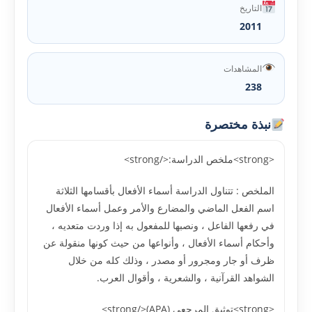
التاريخ
2011
المشاهدات
238
نبذة مختصرة
<strong>ملخص الدراسة:</strong>
الملخص : تتناول الدراسة أسماء الأفعال بأقسامها الثلاثة
اسم الفعل الماضي والمضارع والأمر وعمل أسماء الأفعال
في رفعها الفاعل ، ونصبها للمفعول به إذا وردت متعديه ،
وأحكام أسماء الأفعال ، وأنواعها من حيث كونها منقولة عن
ظرف أو جار ومجرور أو مصدر ، وذلك كله من خلال
الشواهد القرآنية ، والشعرية ، وأقوال العرب.
<strong>توثيق المرجعي (APA)</strong>