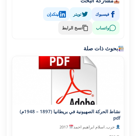
مشاركة البحث
فيسبوك
تويتر
لينكدإن
واتساب
نسخ الرابط
بحوث ذات صلة
نشاط الحركة الصهيونية في بريطانيا (1897 – 1948م)
pdf
حرب, اسلام ابراهيم احمد
2017