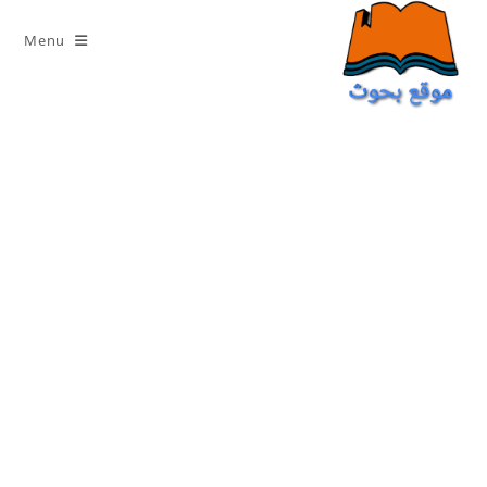
Ski
t
Menu
conten