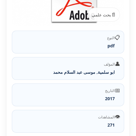
📄
بحث علمي
📋
النوع
pdf
👤
المؤلف
ابو سلمية, موسى عبد السلام محمد
📅
التاريخ
2017
👁️
المشاهدات
271