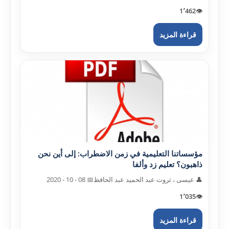
1٬462
👁️
قراءة المزيد
مؤسساتنا التعليمية في زمن الاضطراب: إلى أين نحن
ذاهبون؟ تعليم زد وألفا
👤 عيسى ، ثروت عبد الحميد عبد الحافظ
📅 08 - 10 - 2020
1٬035
👁️
قراءة المزيد