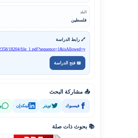
البلد
فلسطين
🔗 رابط الدراسة
0.12358/18204/file_1.pdf?sequence=1&isAllowed=y
📖 فتح الدراسة
📤 مشاركة البحث
فيسبوك
تويتر
لينكدإن
و
📚 بحوث ذات صلة