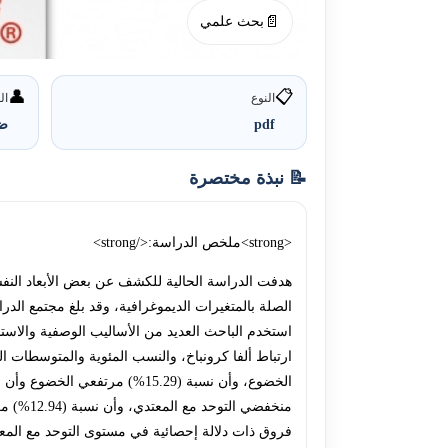
📄
بحث علمي
👤
📋
النوع
ال
pdf
ضي
📝 نبذة مختصرة
<strong>ملخص الدراسة:</strong>
هدفت الدراسة الحالية للكشف عن بعض الأبعاد النفس
منخفضي 
فروق ذات دلالة إحصائية في مستوى التوحد مع المعتد