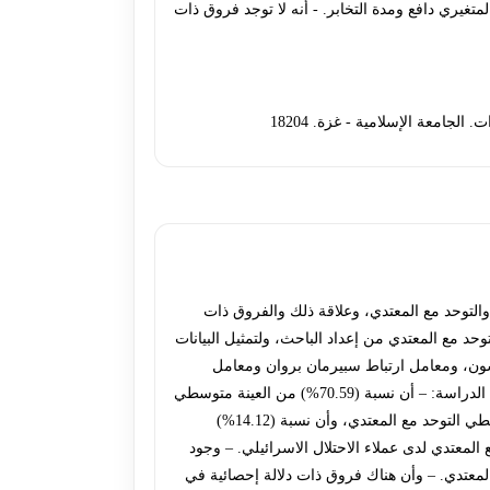
تغيري دافع ومدة التخابر. - أنه لا توجد فروق ذات
والتوحد مع المعتدي، وعلاقة ذلك والفروق ذات
ث باستخدام مقياسي الخضوع والتوحد مع المعتدي من إعداد الباحث، ولتمثيل البيانات
ي معالجة البيانات مثل: البرنامج الإحصائي SPSS))، ومعامل ارتباط بيرسون، ومعامل ارتباط سبيرمان بروان ومعامل
ارتباط ألفا كرونباخ، والنسب المئوية والمتوسطات الحسابية، واختبارT.test ، تحليل التباين الأحادي، اختبار شيفيه البعدي. وقد أظهرت الدراسة: – أن نسبة (70.59%) من العينة متوسطي
الخضوع، وأن نسبة (15.29%) مرتفعي الخضوع وأن نسبة (14.12%) منخفضي الخضوع. – أن نسبة (72.94%) من العينة هم من متوسطي التوحد مع المعتدي، وأن نسبة (14.12%)
ضوع والتوحد مع المعتدي لدى عملاء الاحتلال الاسرائيلي. – وجود
المعتدي. – وأن هناك فروق ذات دلالة إحصائية في