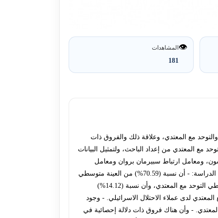
👁️
المشاهدات
181
والتوحد مع المعتدي، وعلاقة ذلك والفروق ذات
ث باستخدام مقياسي الخضوع والتوحد مع المعتدي من إعداد الباحث، ولتمثيل البيانات
ي معالجة البيانات مثل: البرنامج الإحصائي SPSS))، ومعامل ارتباط بيرسون، ومعامل ارتباط سبيرمان بروان ومعامل
ارتباط ألفا كرونباخ، والنسب المئوية والمتوسطات الحسابية، واختبارT.test ، تحليل التباين الأحادي، اختبار شيفيه البعدي. وقد أظهرت الدراسة: - أن نسبة (70.59%) من العينة متوسطي
الخضوع، وأن نسبة (15.29%) مرتفعي الخضوع وأن نسبة (14.12%) منخفضي الخضوع. - أن نسبة (72.94%) من العينة هم من متوسطي التوحد مع المعتدي، وأن نسبة (14.12%)
وع والتوحد مع المعتدي لدى عملاء الاحتلال الاسرائيلي. - وجود
المعتدي. - وأن هناك فروق ذات دلالة إحصائية في