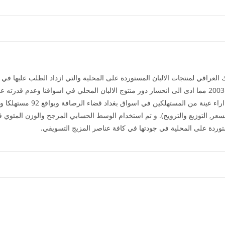
عراقي لمنتجات الالبان المستوردة على المحلية والتي ازداد الطلب عليها في 
الاغراق السلعي التي يعاني منها العراق منذ عام 2003 مما ادى الى انحسار دور منتوج الالبان المحلي في ا
فاعتمدت الدراسة على الاستبانة كأ
لسعر, التوزيع والترويج). و تم استخدام الوسط الحسابي المرجح والوزن المئوي ف
توردة على المحلية في جودتها في كافة عناصر المزيج التسويقي.