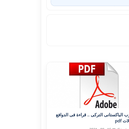
رب الباکستانى الترکى .. قراءة فى الدوافع
ت pdf