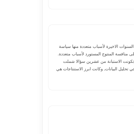
السنوات الاخيرة لأسباب متعددة منها سياسة
سواقنا وعدم قدرته على منافسة المنتوج المستورد لأسباب متعددة.
داة لاستطلاع اراء عينة من المستهلكين في اسواق بغداد قضاء الرصافة وبواقع 92 مستهلكا وتكونت الاستبانة من عشرين سؤالا شملت
ي تحليل البيانات, وكانت ابرز الاستنتاجات هي