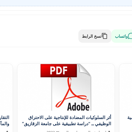
واتساب
نسخ الرابط
ية
أثر السلوکيات المضادة للإنتاجية على الاحتراق
التقا
الوظيفي ــ “دراسة تطبيقية على جامعة الزقازيق”
والمآلا