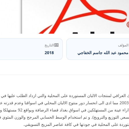
📅
المؤلف
التاريخ
محمود عبد الله جاسم الخفاجي
2018
عراقي لمنتجات الالبان المستوردة على المحلية والتي ازداد الطلب عليها في 
الاغراق السلعي التي يعاني منها العراق منذ عام 2003 مما ادى الى انحسار دور منتوج الالبان المحلي في ا
فاعتمدت الدراسة على الاستبانة كأ
لسعر, التوزيع والترويج). و تم استخدام الوسط الحسابي المرجح والوزن المئوي ف
توردة على المحلية في جودتها في كافة عناصر المزيج التسويقي.