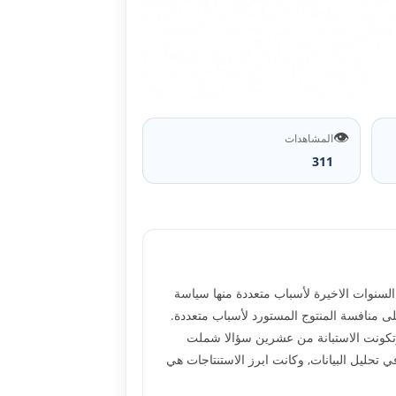
👁️
المشاهدات
311
السنوات الاخيرة لأسباب متعددة منها سياسة
سواقنا وعدم قدرته على منافسة المنتوج المستورد لأسباب متعددة.
داة لاستطلاع اراء عينة من المستهلكين في اسواق بغداد قضاء الرصافة وبواقع 92 مستهلكا وتكونت الاستبانة من عشرين سؤالا شملت
ي تحليل البيانات, وكانت ابرز الاستنتاجات هي