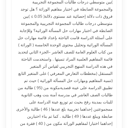
)بين متوسطي درجات طالبات المجموعة التجريبية
والمجموعة الضابطة في اختبار مفاهيم الوراثة ؟ هل توجد
فروق ذات دلالة إحصائية عند مستوى دلالة( 0.05 ≥ )بين
متوسطي درجات طالبات المجموعة التجريبية والمجموعة
الضابطة في اختبار مهارات حل المسألة الوراثية؟ وللإجابة
على أسئلة الدراسة قامت الباحثة بإعداد قائمة مهارات حل
المسألة الوراثية وتحليل محتوى الوحدة الخامسة ( الوراثة )
من كتاب العلوم العامة للصف العاشر –الجزء الثاني لتحديد
قائمة المفاهيم العلمية المراد تنميتها . واستخدمت الباحثة
في هذه الدراسة المنهج التجريبي لقياس أثر المتغير
المستقل (مخططات التعارض المعرفي ) على المتغير التابع
(تنمية المفاهيم ومهارات حل المسألة الوراثية ) حيث تم
تطبيق الدراسة على عينة قصديةمكونة من (95 ) طالبة من
طالبات الصف العاشر في مدرسة آمنة بنت وهب الثانوية
للبنات بمدينة رفح بحيث تم توزيع عينة الدراسة على
ممجموعتين إحداهما تجريبية بلغ عددها ( 46 ) طالبة والأخرى
ضابطة ويبلغ عددها ( 49 ) طالبة . كما تم بناء اختبارين
إحداهما اختبارا لمفاهيم الوراثة مكون من ( 40 ) فقرة من