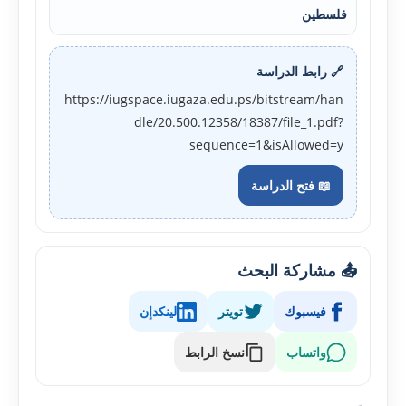
فلسطين
🔗 رابط الدراسة
https://iugspace.iugaza.edu.ps/bitstream/han
dle/20.500.12358/18387/file_1.pdf?
sequence=1&isAllowed=y
📖 فتح الدراسة
📤 مشاركة البحث
فيسبوك
تويتر
لينكدإن
واتساب
نسخ الرابط