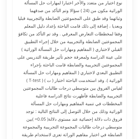
نوع اختيار من متعدد والأخر اختبارا لمهارات حل المسألة
الوراثية مكون من (24 ) سؤالا وتم التأكد من صدقهما
وثباتهما وقد طبق على المجموعتين الضابطة والتجريبية قبليا
وبعديا ، إضافة إلى ذلك قامت الباحثة بإعداد دليل المعلم
وفقا لمخططات التعارض المعرفي . وقد تم التأكد من تكافؤ
المجموعتين الضابطة والتجريبية من خلال إجراء التطبيق
القبلي لاختباري ( المفاهيم ومهارات حل المسألة الوراثية )
على عينة الدراسة ولمعرفة حجم تأثير طريقة التدريس على
المجموعتين التجريبية والضابطة قامت الباحثة بإجراء
التطبيق البعدي لاختباري ( المفاهيم ومهارات حل المسألة
الوراثية ). وقد استخدمت الباحثة اختبار ( ت ) ( T-test )
لقياس الفروق بين متوسطي درجات طالبات المجموعتين
التجريبية والضابطة فأظهرت نتائج الدراسة فاعلية
المخططات في تنمية المفاهيم ومهارات حل المسألة
الوراثية وذلك من خلال التوصل إلى النتائج التالية : توجد
فروق ذات دلالة إحصائية عند مستوى دلالة( 0.05= )بين
متوسطي درجات طالبات المجموعة التجريبية والمجموعة
الضابطة في اختبار مفاهيم الوراثة تعزى لاستخدام طريقة