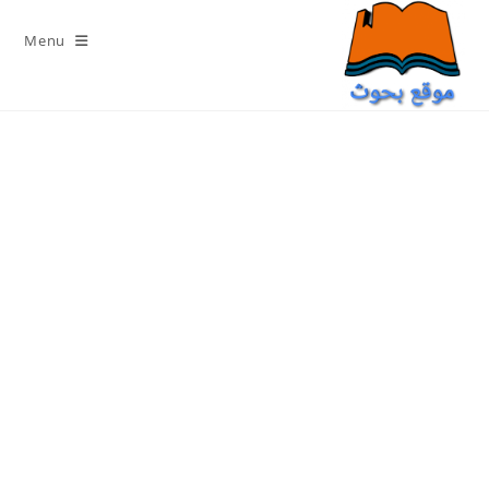
Ski
t
Menu
conten