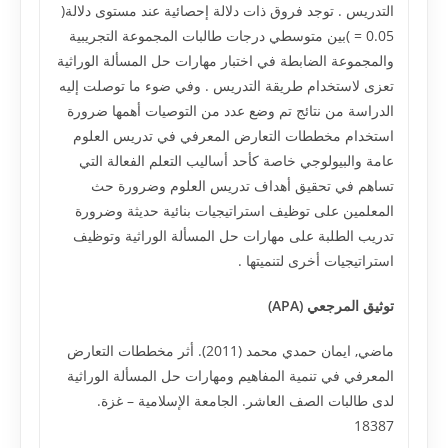
التدريس . توجد فروق ذات دلالة إحصائية عند مستوى دلالة(
0.05 = )بين متوسطي درجات طالبات المجموعة التجريبية
والمجموعة الضابطة في اختبار مهارات حل المسألة الوراثية
تعزى لاستخدام طريقة التدريس . وفي ضوء ما توصلت إليه
الدراسة من نتائج تم وضع عدد من التوصيات أهمها ضرورة
استخدام مخططات التعارض المعرفي في تدريس العلوم
عامة والبيولوجي خاصة كأحد أساليب التعلم الفعالة التي
تساهم في تحقيق أهداف تدريس العلوم وضرورة حث
المعلمين على توظيف استراتيجيات بنائية حديثة وضرورة
تدريب الطلبة على مهارات حل المسألة الوراثية وتوظيف
استراتيجيات أخرى لتنميتها .
توثيق المرجعي (APA)
ماضي, ايمان حمدي محمد (2011). أثر مخططات التعارض
المعرفي في تنمية المفاهيم ومهارات حل المسألة الوراثية
لدى طالبات الصف العاشر. الجامعة الإسلامية – غزة.
18387