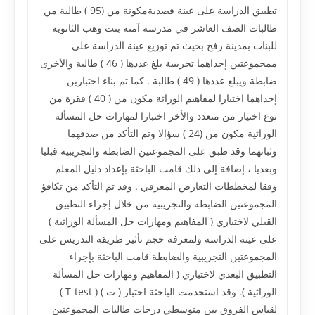
تطبيق الدراسة على عينة قصديةمكونة من (95 ) طالبة من
طالبات الصف العاشر في مدرسة آمنة بنت وهب الثانوية
للبنات بمدينة رفح بحيث تم توزيع عينة الدراسة على
ممجموعتين إحداهما تجريبية بلغ عددها ( 46 ) طالبة والأخرى
ضابطة ويبلغ عددها ( 49 ) طالبة . كما تم بناء اختبارين
إحداهما اختبارا لمفاهيم الوراثة مكون من ( 40 ) فقرة من
نوع اختيار من متعدد والأخر اختبارا لمهارات حل المسألة
الوراثية مكون من (24 ) سؤالا وتم التأكد من صدقهما
وثباتهما وقد طبق على المجموعتين الضابطة والتجريبية قبليا
وبعديا ، إضافة إلى ذلك قامت الباحثة بإعداد دليل المعلم
وفقا لمخططات التعارض المعرفي . وقد تم التأكد من تكافؤ
المجموعتين الضابطة والتجريبية من خلال إجراء التطبيق
القبلي لاختباري ( المفاهيم ومهارات حل المسألة الوراثية )
على عينة الدراسة ولمعرفة حجم تأثير طريقة التدريس على
المجموعتين التجريبية والضابطة قامت الباحثة بإجراء
التطبيق البعدي لاختباري ( المفاهيم ومهارات حل المسألة
الوراثية ). وقد استخدمت الباحثة اختبار ( ت ) ( T-test )
لقياس الفروق بين متوسطي درجات طالبات المجموعتين