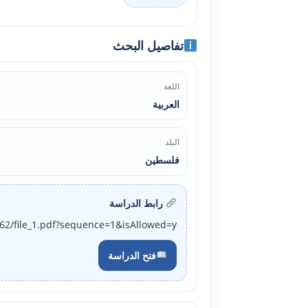
تفاصيل البحث
اللغة
العربية
البلد
فلسطين
رابط الدراسة
462/file_1.pdf?sequence=1&isAllowed=y
فتح الدراسة