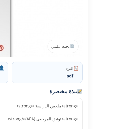
بحث علمي
النوع
pdf
نبذة مختصرة
<strong>ملخص الدراسة:</strong>
<strong>توثيق المرجعي (APA)</strong>