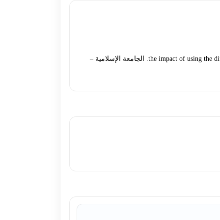
الخطيب, امل سعدي سعدي عزات (2017). the impact of using the differentiated instruction approach on developing concesses in science among fith graders. الجامعة الإسلامية –