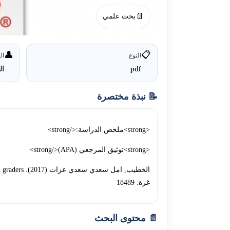
📄
بحث علمي
👤
📋
النوع
ال
pdf
ا
📝 نبذة مختصرة
<strong>ملخص الدراسة:</strong>
<strong>توثيق المرجعي (APA)</strong>
غزة. 18489
📄 محتوى البحث