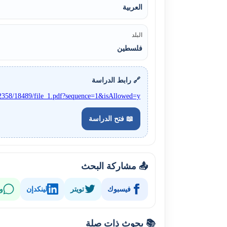
العربية
البلد
فلسطين
🔗 رابط الدراسة
0.12358/18489/file_1.pdf?sequence=1&isAllowed=y
📖 فتح الدراسة
📤 مشاركة البحث
فيسبوك
تويتر
لينكدإن
و
📚 بحوث ذات صلة