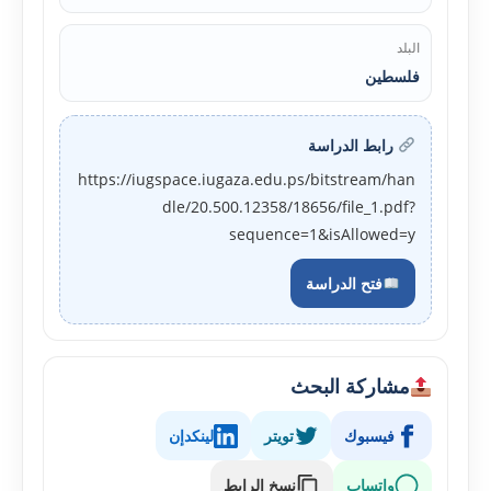
البلد
فلسطين
رابط الدراسة
https://iugspace.iugaza.edu.ps/bitstream/han
dle/20.500.12358/18656/file_1.pdf?
sequence=1&isAllowed=y
فتح الدراسة
مشاركة البحث
فيسبوك
تويتر
لينكدإن
واتساب
نسخ الرابط