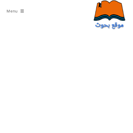
Ski
t
Menu
conten