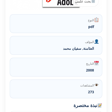
بحث علمي
النوع
pdf
المؤلف
العثامنة, سفيان محمد
التاريخ
2008
المشاهدات
273
نبذة مختصرة