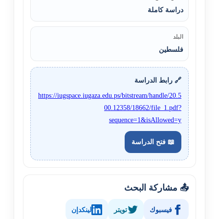
دراسة كاملة
البلد
فلسطين
🔗 رابط الدراسة
https://iugspace.iugaza.edu.ps/bitstream/handle/20.5
00.12358/18662/file_1.pdf?
sequence=1&isAllowed=y
📖 فتح الدراسة
📤 مشاركة البحث
فيسبوك
تويتر
لينكدإن