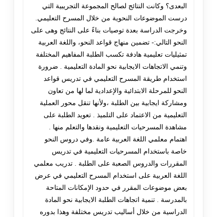
البعدى؟ وكانت النتائج لصالح المجموعة التجريبية التي
درست الموضوعات النحوية من خلال المسرح التعليمي.
وخرجت الدراسة بعدة توصيات بناءً على النتائج وهى على
النحو التالي:- تضمين منهاج قواعد النحو، واللغة العربية
تمثيليات تعليمية هادفة تكسب الطلبة المفاهيم المختلفة
وتنمي الاتجاهات الايجابية نحو المادة التعليمية . ضرورة
استخدام طريقة المسرح التعليمي في تدريس قواعد
النحو للمرحلة الابتدائية والإعدادية لما لها من تعاون
ومشاركة ايجابية بين الطلبة ،ولأنها تنقل محور العملية
التعليمية من الاعتماد على التلميذ . تعويد الطلبة على
مشاهدة المسرحيات التعليمية ونقدها والتعلم منها .
اهتمام معلمي اللغة العربية عامة .وفي دروس النحو
خاصة باستخدام المسرحيات التعليمية في تدريس
المقررات والدروس الصعبة على الطلبة . تدريب معلمي
اللغة العربية على استخدام المسرح التعليمي في عرض
بعض موضوعات المقرر في حدود الإمكانات المتاحة
بالمدرسة . تنمية اتجاهات الطلبة الايجابية نحو المادة
الدراسية من خلال أساليب تدريس مختلفة وهذا بدوره