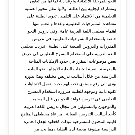
النحو للمرحلة الابتدائية والإعدادية لما لها من تعاون
ومشاركة ايجابية بين الطلبة ،ولأنها تنقل محور العملية
التعليمية من الاعتماد على التلميذ . تعويد الطلبة على
مشاهدة المسرحيات التعليمية ونقدها والتعلم منها .
اهتمام معلمي اللغة العربية عامة .وفي دروس النحو
خاصة باستخدام المسرحيات التعليمية في تدريس
المقررات والدروس الصعبة على الطلبة . تدريب معلمي
اللغة العربية على استخدام المسرح التعليمي في عرض
بعض موضوعات المقرر في حدود الإمكانات المتاحة
بالمدرسة . تنمية اتجاهات الطلبة الايجابية نحو المادة
الدراسية من خلال أساليب تدريس مختلفة وهذا بدوره
يؤدي إلى رفع مستوى تحصيلهم ،حيث تعمل الاتجاهات
كقوة دانية وموجهة للطلبة ضرورة استخدام المسرح
التعليمي في تدريس قواعد النحو من قبل المعلمين
والموجهين والمسئولين في مجال تدريس اللغة العربية
كأحد أساليب التدريس الفعالة . مراعاة مخططي المناهج
قابلية المحتوى للمسرحية ،وذلك كخطوة لجعل الجمرة
الدراسية مشوقة محببة لدى الطلبة ،مما يحد من