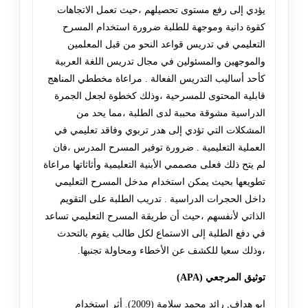
يؤدي إلى رفع مستوى تحصيلهم ،حيث تعمل الاتجاهات
كقوة دانية وموجهة للطلبة ضرورة استخدام المسرح
التعليمي في تدريس قواعد النحو من قبل المعلمين
والموجهين والمسئولين في مجال تدريس اللغة العربية
كأحد أساليب التدريس الفعالة . مراعاة مخططي المناهج
قابلية المحتوى للمسرحية ،وذلك كخطوة لجعل الجمرة
الدراسية مشوقة محببة لدى الطلبة ،مما يحد من
المشكلات التي تؤدي إلى هدر تربوي وفاقد تعليمي في
العملية التعليمية . ضرورة توفير المسرح المدرس ،فان
لم يتح ذلك فعلى مصممي الأبنية التعليمية وأثاثاتها مراعاة
تطويعها بحيث يمكن استخدام مدخل المسرح التعليمي
داخل الحجرات الدراسية . تدريب الطلبة على التقويم
الذاتي لأنفسهم ،حيث أن طريقة المسرح التعليمي تساعد
في دفع الطلبة إلى الاستماع لكل طالب يقوم بالتحدث
،وذلك سعيا للكشف عن الأخطاء ومحاولة تجنبها.
توثيق المرجعي (APA)
ابو هداف, رائد محمد سلامة (2009). أثر استخدام