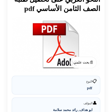
الصف الثامن الأساسي pdf
📄
بحث علمي
📋
النوع
pdf
👤
المؤلف
ابو هداف, رائد محمد سلامة