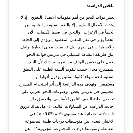
ملخص الدراسة:
تعتبر قواعد النحو من أهم مقومات الاتصال اللغوي , إذ لا
يحدث الاتصال السليم , إلا باللغة السليمة , الخالية من
الخطأ في الإعراب , واللحن في ضبط الكلمات , لأن
الخطأ يؤثر في نقل المعنى المقصود , ويؤدي إلى الخلط
والاضطراب في الفهم , بل قد يقلب معنى العبارة. ولعل
إتباع طريقة النشاط التمثيلي في تدريس قواعد النحو
يعمل على تحقيق الهدف من تدريسه ,ذلك لأن النص
الممسرح مجال خصب لتقويم ألسنة الطلبة على النطق
السليم للغة سواء أكانوا ممثلين يؤدون أدوارا أو
مستمعين. وتهدف هذه الدراسة إلي أثر استخدام المسرح
التعليمي في تدريس بعض موضوعات النحو العربي علي
تحصيل طلبة الصف الثامن الأساسي. ولتحقيق ذلك
أجابت الدراسة عن التساؤلات التالية:- 1- هل هناك فروق
ذات دلالة إحصائية عند مستوى دلالة (α ≥0.05 ) في
الاختبار البعدى بين متوسطات درجات طلبة المجموعة
الضابطة ومتوسط درجات المجموعة التجريبية؟ 2- هل