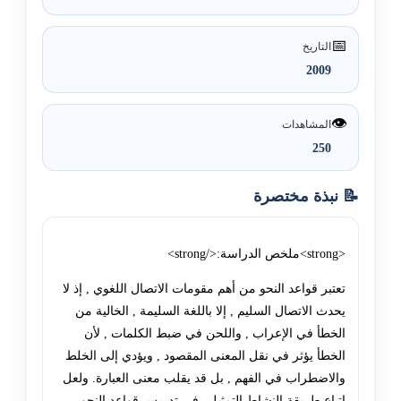
📅
التاريخ
2009
👁️
المشاهدات
250
📝 نبذة مختصرة
<strong>ملخص الدراسة:</strong>
تعتبر قواعد النحو من أهم مقومات الاتصال اللغوي , إذ لا
يحدث الاتصال السليم , إلا باللغة السليمة , الخالية من
الخطأ في الإعراب , واللحن في ضبط الكلمات , لأن
الخطأ يؤثر في نقل المعنى المقصود , ويؤدي إلى الخلط
والاضطراب في الفهم , بل قد يقلب معنى العبارة. ولعل
إتباع طريقة النشاط التمثيلي في تدريس قواعد النحو