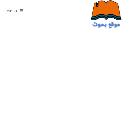
Ski
t
Menu
conten