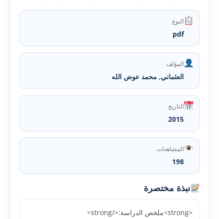
النوع
pdf
المؤلف
العثماني, محمد عوض الله
التاريخ
2015
المشاهدات
198
نبذة مختصرة
<strong>ملخص الدراسة:</strong>