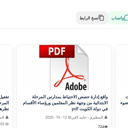
واتساب
نسخ الرابط
ت
واقع إدارة حصص الاحتياط بمدارس المرحلة
تفعيل
ضوء
الابتدائية من وجهة نظر المعلمين ورؤساء الأقسام
المرح
في دولة الکويت pdf
نظرهم f
👤 المطيري ، حامد لافي
📅 12 - 10 - 2020
👤 ال
📅 02 - 10 - 2020
724
👁️