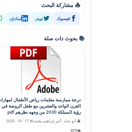
📤 مشاركة البحث
فيسبوك
تويتر
لينكدإن
📚 بحوث ذات صلة
درجة ممارسة معلمات رياض الأطفال لمهارا
القرن الواحد والعشرين مع طفل الروضة في 
رؤية المملکة 2030 من وجهه نظرهم pdf
👤 أبو عباه ، أثير إبراهيم محمد
📅 17 - 10 - 2020
977
👁️