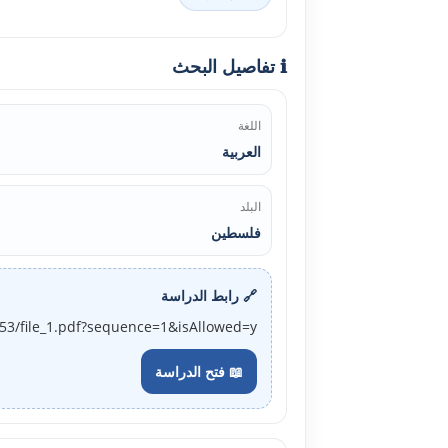
ℹ️ تفاصيل البحث
اللغة
العربية
البلد
فلسطين
🔗 رابط الدراسة
353/file_1.pdf?sequence=1&isAllowed=y
📖 فتح الدراسة