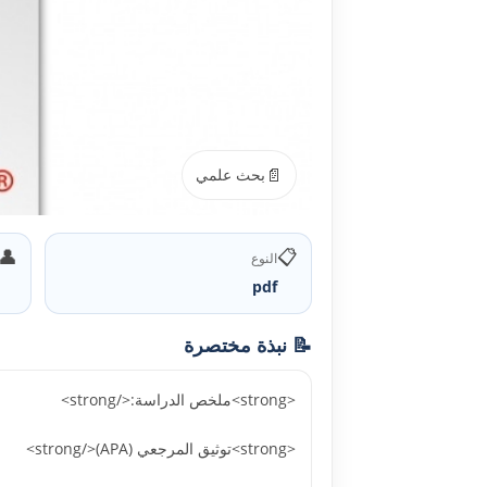
📄
بحث علمي
👤
📋
النوع
pdf
📝 نبذة مختصرة
<strong>ملخص الدراسة:</strong>
<strong>توثيق المرجعي (APA)</strong>