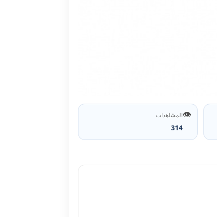
👁️
المشاهدات
314