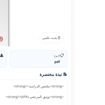
📄
بحث علمي
👤
📋
النوع
pdf
📝 نبذة مختصرة
<strong>ملخص الدراسة:</strong>
<strong>توثيق المرجعي (APA)</strong>