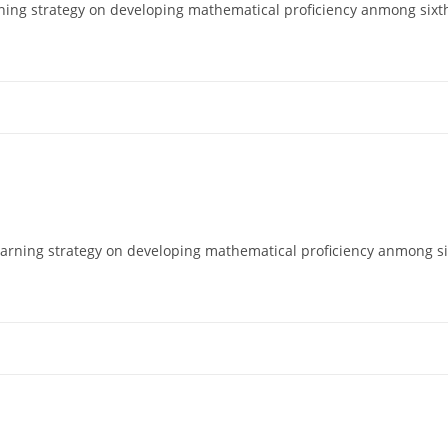
ائد عزيز (2017). tegy on developing mathematical proficiency anmong sixth graders in
ائد عزيز (2017). trategy on developing mathematical proficiency anmong sixth graders