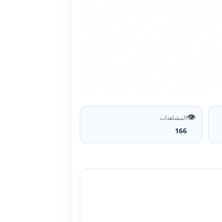
👁️
المشاهدات
166