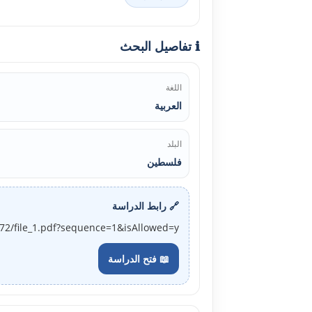
ℹ️ تفاصيل البحث
اللغة
العربية
البلد
فلسطين
🔗 رابط الدراسة
372/file_1.pdf?sequence=1&isAllowed=y
📖 فتح الدراسة