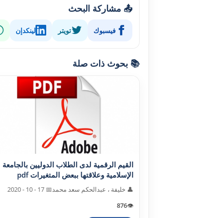
📤 مشاركة البحث
فيسبوك
تويتر
لينكدإن
📚 بحوث ذات صلة
القيم الرقمية لدى الطلاب الدوليين بالجامعة
الإسلامية وعلاقتها ببعض المتغيرات pdf
👤 خليفة ، عبدالحکم سعد محمد
📅 17 - 10 - 2020
876
👁️