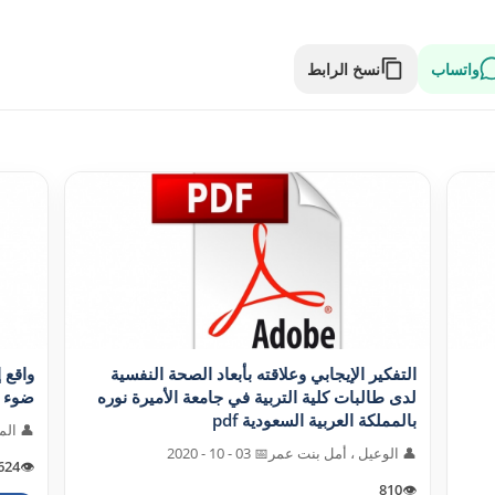
واتساب
نسخ الرابط
التفکير الإيجابي وعلاقته بأبعاد الصحة النفسية
واقع 
لدى طالبات کلية التربية في جامعة الأميرة نوره
ضوء أزم
بالمملکة العربية السعودية pdf
👤 الم
👤 الوعيل ، أمل بنت عمر
📅 03 - 10 - 2020
624
👁️
810
👁️