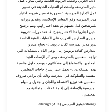
الأدب الغربي والكتب التربوية الحديثة والتي تتناول عمل
مدير المدرسة، واستخدام التقنيات الحديثة في تسيير
عمل الإدارة المدرسية. 3-ضرورة تحسين شروط اختيار
مدير المدرسة وفق المعايير الإسلامية، وتقديم دورات
للمرشحين قبل تعيينهم ثم يعقد اختبار لهم، ويتم ترشيح
الذين اجتازوا هذا الاختبار بنجاح. 4- عقد دورات تدريبية
لمديري المدارس للتدريب على الكفايات الفنية الخاصة
بدور مدير المدرسة كقائد تربوي. 5- يحتاج مديرو
المدارس كقادة تربويين إلى الوعي التام بالمشكلات التي
تواجه المعلمين بالمدرسة ، ومن ثَم الإنصات الجيد
للمعلمين والاستماع إلى مشكلاتهم ، ووضع حلول مناسبة
لهذه المشكلات. 6- يعمل على إشباع حاجات المعلمين
النفسية والسلوكية في المدرسة وذلك بأن يراعي ظروف
المعلمين عند توزيع الأنشطة واللجان والجدول والمهام
المدرسية بالإضافة إلى إقامة علاقات اجتماعية مع
المعلمين .
<strong>توثيق المرجعي (APA)</strong>