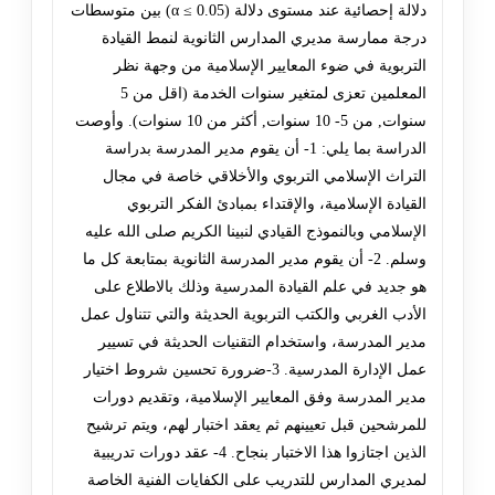
دلالة إحصائية عند مستوى دلالة (α ≤ 0.05) بين متوسطات
درجة ممارسة مديري المدارس الثانوية لنمط القيادة
التربوية في ضوء المعايير الإسلامية من وجهة نظر
المعلمين تعزى لمتغير سنوات الخدمة (اقل من 5
سنوات, من 5- 10 سنوات, أكثر من 10 سنوات). وأوصت
الدراسة بما يلي: 1- أن يقوم مدير المدرسة بدراسة
التراث الإسلامي التربوي والأخلاقي خاصة في مجال
القيادة الإسلامية، والإقتداء بمبادئ الفكر التربوي
الإسلامي وبالنموذج القيادي لنبينا الكريم صلى الله عليه
وسلم. 2- أن يقوم مدير المدرسة الثانوية بمتابعة كل ما
هو جديد في علم القيادة المدرسية وذلك بالاطلاع على
الأدب الغربي والكتب التربوية الحديثة والتي تتناول عمل
مدير المدرسة، واستخدام التقنيات الحديثة في تسيير
عمل الإدارة المدرسية. 3-ضرورة تحسين شروط اختيار
مدير المدرسة وفق المعايير الإسلامية، وتقديم دورات
للمرشحين قبل تعيينهم ثم يعقد اختبار لهم، ويتم ترشيح
الذين اجتازوا هذا الاختبار بنجاح. 4- عقد دورات تدريبية
لمديري المدارس للتدريب على الكفايات الفنية الخاصة