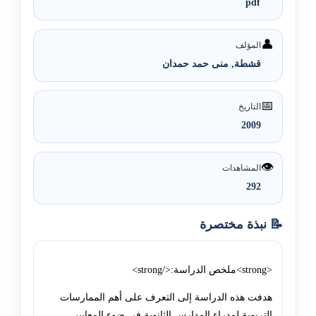
pdf
👤
المؤلف
قشطة, منى حمد حمدان
📅
التاريخ
2009
👁️
المشاهدات
292
📝 نبذة مختصرة
<strong>ملخص الدراسة:</strong>
هدفت هذه الدراسة إلى التعرف على أهم الممارسات
التربوية لمدراء المدارس الثانوية في ضوء المعايير