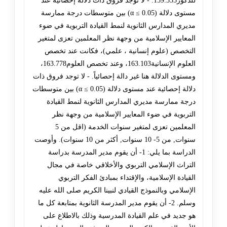
للذكور159.355. - لا توجد فروق ذات دلالة إحصائية عند
مستوى دلالة (α ≤ 0.05) بين متوسطات درجة ممارسة
مديري المدارس الثانوية لنمط القيادة التربوية في ضوء
المعايير الإسلامية من وجهة نظر المعلمين تعزى لمتغير
التخصص (علوم إنسانية ، علمي)، فكانت عند تخصص
العلوم الإنسانية163.103، وعند تخصص العلوم163.778،
ومستوى الدلالة هنا غير دالة إحصائياً. - لا توجد فروق ذات
دلالة إحصائية عند مستوى دلالة (α ≤ 0.05) بين متوسطات
درجة ممارسة مديري المدارس الثانوية لنمط القيادة
التربوية في ضوء المعايير الإسلامية من وجهة نظر
المعلمين تعزى لمتغير سنوات الخدمة (اقل من 5
سنوات, من 5- 10 سنوات, أكثر من 10 سنوات). وأوصت
الدراسة بما يلي: 1- أن يقوم مدير المدرسة بدراسة
التراث الإسلامي التربوي والأخلاقي خاصة في مجال
القيادة الإسلامية، والإقتداء بمبادئ الفكر التربوي
الإسلامي وبالنموذج القيادي لنبينا الكريم صلى الله عليه
وسلم. 2- أن يقوم مدير المدرسة الثانوية بمتابعة كل ما
هو جديد في علم القيادة المدرسية وذلك بالاطلاع على