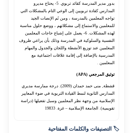
بدور مدير المدرسة كقائد تربوي. 5- يحتاج مديرو
المدارس كقادة تربويين إلى الوعي التام بالمشكلات التي
تواجه المعلمين بالمدرسة ، ومن ثَم الإنصات الجيد
للمعلمين والاستماع إلى مشكلاتهم ، ووضع حلول مناسبة
لهذه المشكلات. 6- يعمل على إشباع حاجات المعلمين
النفسية والسلوكية في المدرسة وذلك بأن يراعي ظروف
المعلمين عند توزيع الأنشطة واللجان والجدول والمهام
المدرسية بالإضافة إلى إقامة علاقات اجتماعية مع
المعلمين .
توثيق المرجعي (APA)
قشطة, منى حمد حمدان (2009). درجة ممارسة مديري
المدارس الثانوية لنمط القيادة التربوية في ضوء المعايير
الإسلامية من وجهة نظر المعلمين وسبل تفعيلها (دراسة
تقويمية). الجامعة الإسلامية – غزة. 19833
🏷️ التصنيفات والكلمات المفتاحية