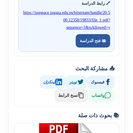
🔗 رابط الدراسة
https://iugspace.iugaza.edu.ps/bitstream/handle/20.5
00.12358/19833/file_1.pdf?
sequence=1&isAllowed=y
📖 فتح الدراسة
📤 مشاركة البحث
فيسبوك
تويتر
لينكدإن
نسخ الرابط
واتساب
📚 بحوث ذات صلة