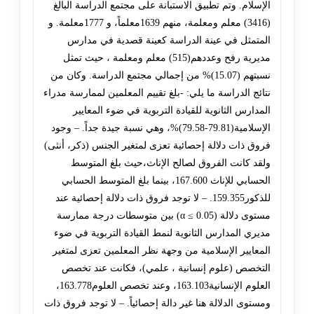
الإسلام. وتم تطبيق الاستبانة على مجتمع الدراسة البالغ
(3416) معلم ومعلمة، منهم 1639معلماً، و 1777معلمة. و
المتمثل في عينة الدراسة كعينة قصدية في مدارس
مديرية رفح وعددهم(515) معلم ومعلمة ، حيث تمثل
نسبتهم (15.07)% من إجمالي مجتمع الدراسة. وكان من
نتائج الدراسة ما يلي: -بلغ تقييم المعلمين لممارسة مدراء
المدارس الثانوية للقيادة التربوية في ضوء المعايير
الإسلامية(79.81-79.58)%، وهي نسبة جيدة جداً. – وجود
فروق ذات دلالة إحصائية تعزى لمتغير الجنس (ذكر، أنثى)
ولقد كانت الفروق لصالح الإناث،حيث بلغ المتوسط
الحسابي للإناث 167.600، بينما بلغ المتوسط الحسابي
للذكور159.355. – لا توجد فروق ذات دلالة إحصائية عند
مستوى دلالة (α ≤ 0.05) بين متوسطات درجة ممارسة
مديري المدارس الثانوية لنمط القيادة التربوية في ضوء
المعايير الإسلامية من وجهة نظر المعلمين تعزى لمتغير
التخصص (علوم إنسانية ، علمي)، فكانت عند تخصص
العلوم الإنسانية163.103، وعند تخصص العلوم163.778،
ومستوى الدلالة هنا غير دالة إحصائياً. – لا توجد فروق ذات