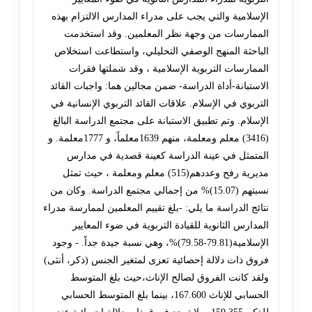
الإسلامية والتي يجب على مدراء المدارس الالتزام بهذه
الممارسات من وجهة نظر المعلمين. وقد استخدمت
الباحثة المنهج الوصفي التحليلي، واستطاعت استخلاص
الممارسات التربوية الإسلامية ، وقد شملتها فقرات
الاستبانة-أداة الدراسة- ضمن مجالين هما: واجبات القائد
التربوي في الإسلام. علاقات القائد التربوي الإنسانية في
الإسلام. وتم تطبيق الاستبانة على مجتمع الدراسة البالغ
(3416) معلم ومعلمة، منهم 1639معلماً، و 1777معلمة. و
المتمثل في عينة الدراسة كعينة قصدية في مدارس
مديرية رفح وعددهم(515) معلم ومعلمة ، حيث تمثل
نسبتهم (15.07)% من إجمالي مجتمع الدراسة. وكان من
نتائج الدراسة ما يلي: -بلغ تقييم المعلمين لممارسة مدراء
المدارس الثانوية للقيادة التربوية في ضوء المعايير
الإسلامية(79.81-79.58)%، وهي نسبة جيدة جداً. - وجود
فروق ذات دلالة إحصائية تعزى لمتغير الجنس (ذكر، أنثى)
ولقد كانت الفروق لصالح الإناث،حيث بلغ المتوسط
الحسابي للإناث 167.600، بينما بلغ المتوسط الحسابي