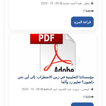
👤 مطر ، هبة أحمد محمد
📅 09 - 10 - 2020
1٬446
👁️
قراءة المزيد
مؤسساتنا التعليمية في زمن الاضطراب: إلى أين نحن
ذاهبون؟ تعليم زد وألفا
👤 عيسى ، ثروت عبد الحميد عبد الحافظ
📅 08 - 10 - 2020
1٬025
👁️