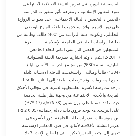
الفلسطينية لدورها في تعزيز التنشئة الأخلاقية لأبنائها في
ضوء المعايير الإسلامية ، ومعرفة تأثير متغيرات الدراسة
(الجنس ، التخصص ، الحالة الاجتماعية ، عدد سنوات الزواج)
على دور الأسرة. وقد استخدمت الباحثة المنهج الوصفي
التحليلي، وتكونت عينة الدراسة من (400) طالب وطالبة من
طلبة الدراسات العليا في الجامعة الإسلامية ــــــــ بغزة
المسجلين في الفصل الدراسي الثاني للعام الجامعي
(2011-2012م) ، وتم اختيارها بطريقة العينة العشوائية
الطبقية بنسبة (30%) من مجتمع الدراسة الأصلي البالغ
(1334) طالباً وطالبة ، واستخدمت الباحثة الاستبانة كأداة
لجمع المعلومات. وقد توصلت الباحثة إلى النتائج التالية: 1-
درجة ممارسة الأسرة الفلسطينية لدورها في مجالي الأخلاق
الفردية والأخلاق الاجتماعية من وجهة نظر طلبة الجامعة
جيدة ،فقد حصلتا على وزن نسبي (76.53%)، (78.17%)
على الترتيب. 2- توجد فروق ذات دلالة إحصائية (α ≤ 0.05 )
بين متوسطات تقديرات طلبة الجامعة لدور الأسرة في
تعزيز التنشئة الأخلاقية لأبنائها في ضوء المعايير الإسلامية
تعزى إلى متغير الجنس( ذكر ، أنثى ) لصالح الإناث. 3- لا