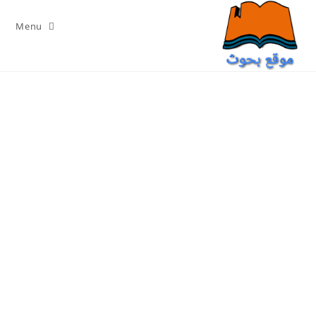
Ski
t
Menu
conten