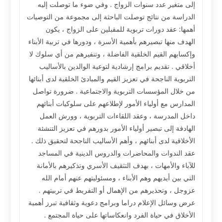
إلى متغير عدد سنوات الزواج . وفي ضوء ما توصلت إليه
الدراسة من نتائج توصلت الباحثة إلى مجموعة من التوصيات
أهمها: عقد دورات تربوية للمقبلين على الزواج ، يكون
الهدف منها تبصيرهم بأهمية الأسرة ، ودورها في تربية الأبناء
وإكسابهم القيم الخلقية الفاضلة ، وتنفيرهم من أي سلوك لا
أخلاقي . تقديم برامج إرشادية لتوعية الوالدين بالأساليب
التربوية الناجحة في تعزيز القيم والمبادئ الخلقية لدى أبنائها
من خلال المؤسسات التربوية والاجتماعية . ضرورة تواصل
المدارس مع أولياء الأمور لإطلاعهم على سلوكيات أبنائهم
داخل المدرسة ، وعقد اللقاءات التربوية ، وورش العمل
الهادفة إلى تبصير أولياء الأمور بدورهم في تعزيز التنشئة
الأخلاقية لدى أبنائهم ، وأهم الأساليب الناجحة لتحقيق ذلك .
عقد الندوات والمحاضرات والدروس الدينية في المساجد
للآباء والأمهات ، بهدف التثقيف الأسري وتذكيرهم بالأمانة
التي بين أيديهم وهم الأبناء ، ومسئوليتهم عنهم أمام الله
عزوجل ، وتحذيرهم من الإهمال أو التفريط في تربيتهم .
عرض وسائل الإعلام دراما وبرامج دعوية وثقافية تبرز أهمية
الأخلاق في حياة الفرد وانعكاساتها على حياة المجتمع .