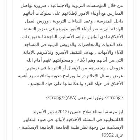
من خلال المؤسسات التربوية والاجتماعية . ضرورة تواصل
المدارس مع أولياء الأمور لإطلاعهم على سلوكيات أبنائهم
داخل المدرسة ، وعقد اللقاءات التربوية ، وورش العمل
الهادفة إلى تبصير أولياء الأمور بدورهم في تعزيز التنشئة
الأخلاقية لدى أبنائهم ، وأهم الأساليب الناجحة لتحقيق ذلك .
عقد الندوات والمحاضرات والدروس الدينية في المساجد
للآباء والأمهات ، بهدف التثقيف الأسري وتذكيرهم بالأمانة
التي بين أيديهم وهم الأبناء ، ومسئوليتهم عنهم أمام الله
عزوجل ، وتحذيرهم من الإهمال أو التفريط في تربيتهم .
عرض وسائل الإعلام دراما وبرامج دعوية وثقافية تبرز أهمية
الأخلاق في حياة الفرد وانعكاساتها على حياة المجتمع .
<strong>توثيق المرجعي (APA)</strong>
ابو مرسة, اسماء صلاح حسين (2012). دور الأسرة
الفلسطينية في التنشئة الأخلاقية لأبنائها في ضوء المعايير
الإسلامية من وجهة نظر طلبة الجامعة. الجامعة الإسلامية -
غزة. 19952