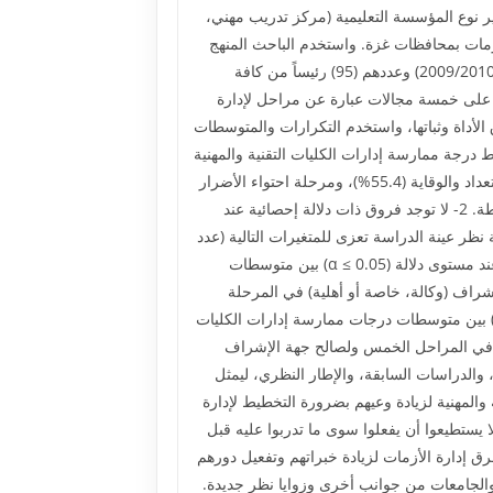
صة أو أهلية)، ومتغير نوع المؤسسة التعليمية (مركز تدريب مهني،
أزمات بمحافظات غزة. واستخدم الباحث المنهج
الوصفي التحليلي، وتكون مجتمع الدراسة من جميع رؤساء الأقسام في الكليات التقنية والمهنية بمحافظات غزة للعام الدراسي (2009/2010) وعددهم (95) رئيساً من كافة
انة، وذلك بنسبة (80%) من مجتمع الدراسة، وتكونت الاستبانة من (62) فقرة توزعت على خمسة مجالات عبارة عن مراحل لإدارة
 الأداة وثباتها، واستخدم التكرارات والمتوسطات
 ولس)، واختبار (مان وتني) لاستخراج النتائج. وخلصت الدراسة إلى النتائج التالية: 1- بلغ متوسط درجة ممارسة إدارات الكليات التقنية والمهنية
لإدارة الأزمات بمحافظات غزة من وجهة نظر رؤساء الأقسام في مرحلة اكتشاف إشارات الإنذار المبكر (54.8%)، ومرحلة الاستعداد والوقاية (55.4%)، ومرحلة احتواء الأضرار
(63.4%)، ومرحلة استعادة النشاط (65.6%)، ومرحلة التعلم (57.8%) ، وبلغ المتوسط الكلي للاستبانة (59.6%) أي بدرجة متوسطة. 2- لا توجد فروق ذات دلالة إحصائية عند
 وجهة نظر عينة الدراسة تعزى للمتغيرات التالية (عدد
سنوات الخدمة، نوع المؤسسة التعليمية، ونوع التخصص في التوجيهي) في المراحل الخمس. 3- توجد فروق ذات دلالة إحصائية عند مستوى دلالة (α ≤ 0.05) بين متوسطات
شراف (وكالة، خاصة أو أهلية) في المرحلة
أولى والمرحلة الخامسة ولصالح جهة الإشراف (خاصة أو أهلية). 4- توجد فروق ذات دلالة إحصائية عند مستوى دلالة (α ≤ 0.05) بين متوسطات درجات ممارسة إدارات الكليات
ة) في المراحل الخمس ولصالح جهة الإشراف
نتائج، والدراسات السابقة، والإطار النظري، ليمثل
وات وورش عمل لإدارات الكليات التقنية والمهنية لزيادة وعيهم بضرورة التخطيط لإدارة
اس في وقت الأزمات لا يستطيعوا أن يفعلوا سوى ما تدربوا عليه قبل
 على الأبحاث التربوية في مجال إدارة الأزمات. 4- عقد دورات تدريبية لفرق إدارة الأزمات لزيادة خبراتهم وتفعيل دورهم