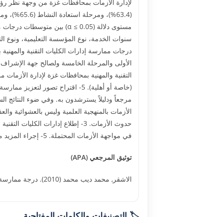
مستوى دلالة (α ≤ 0.05) بين
درجات ممارسة إدارات الكليات التقنية والمهنية
التقنية والمهنية بمحافظات غزة لإدارة الأزما
(خاصة أو أهلية). 5- اقتراح تصور 
في مواجهة الأزمات المحتملة. 5- إجراء المزيد من الدراسات في موضوع إدارة الأزمات في الكليات التقنية والمهنية والمدارس والجامعات من جوانب أخرى وزوايا نظر جديدة.
توثيق المرجعي (APA)
الاشقر, محمد ديب محمد (2010). درجة ممارسة إدارات الكليات التقنية والمهنية بمحافظات غزة لإدارة الأزمات وسبل تطويرها. الجامعة الإسلامية – غزة. 20295
🏷️ التصنيفات والكلمات المفتاحية