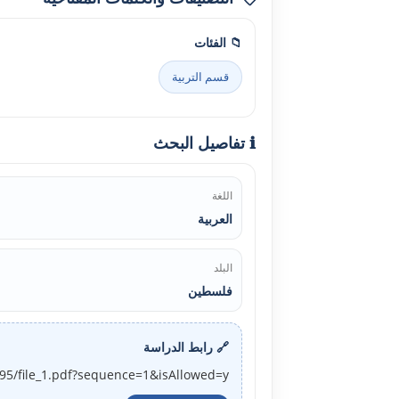
📁 الفئات
قسم التربية
ℹ️ تفاصيل البحث
اللغة
العربية
البلد
فلسطين
🔗 رابط الدراسة
295/file_1.pdf?sequence=1&isAllowed=y