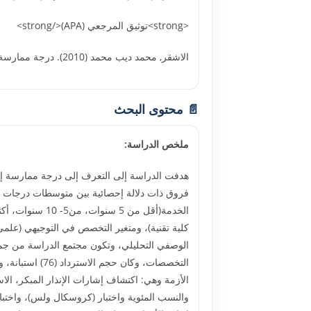
<strong>توثيق المرجعي (APA)</strong>
الاشقر, محمد ديب محمد (2010). درجة ممارسة إدارات الكليات التقنية والمهنية بمحافظات غزة لإدارة الأزمات وسبل تطويرها. الجامعة الإسلامية - غزة. 20295
📄 محتوى البحث
ملخص الدراسة:
هدفت الدراسة إلى التعرف إلى درجة ممارسة إدا
فروق ذات دلالة إحصائية بين متوسطات درجات مما
كلية تقنية)، ومتغير التخصص في التوجيهي (علمي
الأزمة وهي: اكتشاف إشارات الإنذار المبكر، الاس