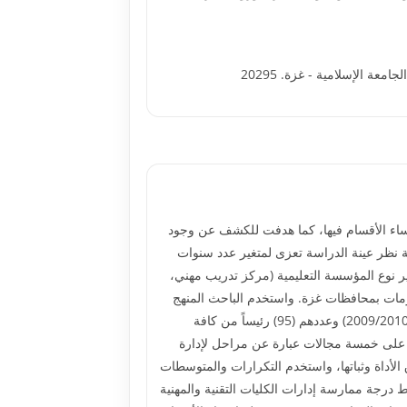
ؤساء الأقسام فيها، كما هدفت للكشف عن وجود
ة نظر عينة الدراسة تعزى لمتغير عدد سنوات
صة أو أهلية)، ومتغير نوع المؤسسة التعليمية (مركز تدريب مهني،
أزمات بمحافظات غزة. واستخدم الباحث المنهج
الوصفي التحليلي، وتكون مجتمع الدراسة من جميع رؤساء الأقسام في الكليات التقنية والمهنية بمحافظات غزة للعام الدراسي (2009/2010) وعددهم (95) رئيساً من كافة
انة، وذلك بنسبة (80%) من مجتمع الدراسة، وتكونت الاستبانة من (62) فقرة توزعت على خمسة مجالات عبارة عن مراحل لإدارة
 الأداة وثباتها، واستخدم التكرارات والمتوسطات
 ولس)، واختبار (مان وتني) لاستخراج النتائج. وخلصت الدراسة إلى النتائج التالية: 1- بلغ متوسط درجة ممارسة إدارات الكليات التقنية والمهنية