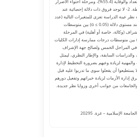
لإدارة الأزمات بمحافظات غزة من وجهة نظر رؤساء الأقسام في مرحلة اكتشاف إشارات الإنذار المبكر (54.8%)، ومرحلة الاستعداد والوقاية (55.4%)، ومرحلة احتواء الأضرار
(63.4%)، ومرحلة استعادة النشاط (65.6%)، ومرحلة التعلم (57.8%) ، وبلغ المتوسط الكلي للاستبانة (59.6%) أي بدرجة متوسطة. 2- لا توجد فروق ذات دلالة إحصائية عند
 وجهة نظر عينة الدراسة تعزى للمتغيرات التالية (عدد
سنوات الخدمة، نوع المؤسسة التعليمية، ونوع التخصص في التوجيهي) في المراحل الخمس. 3- توجد فروق ذات دلالة إحصائية عند مستوى دلالة (α ≤ 0.05) بين متوسطات
شراف (وكالة، خاصة أو أهلية) في المرحلة
أولى والمرحلة الخامسة ولصالح جهة الإشراف (خاصة أو أهلية). 4- توجد فروق ذات دلالة إحصائية عند مستوى دلالة (α ≤ 0.05) بين متوسطات درجات ممارسة إدارات الكليات
ة) في المراحل الخمس ولصالح جهة الإشراف
نتائج، والدراسات السابقة، والإطار النظري، ليمثل
وات وورش عمل لإدارات الكليات التقنية والمهنية لزيادة وعيهم بضرورة التخطيط لإدارة
اس في وقت الأزمات لا يستطيعوا أن يفعلوا سوى ما تدربوا عليه قبل
 على الأبحاث التربوية في مجال إدارة الأزمات. 4- عقد دورات تدريبية لفرق إدارة الأزمات لزيادة خبراتهم وتفعيل دورهم