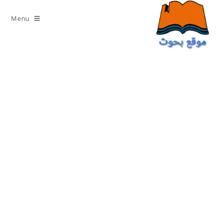
Ski
t
Menu
conten