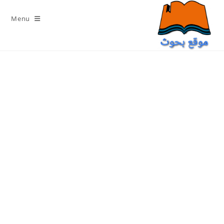
Ski
t
Menu
conten