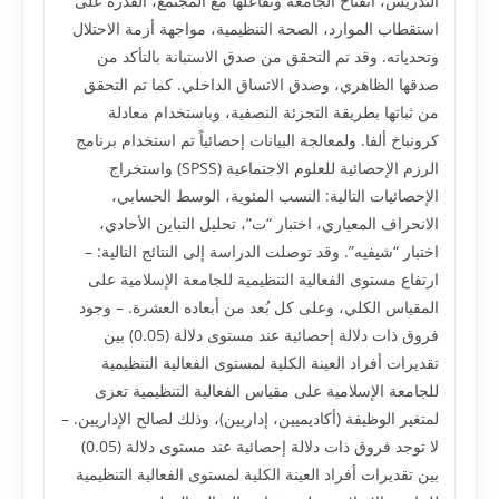
التدريس، انفتاح الجامعة وتفاعلها مع المجتمع، القدرة على
استقطاب الموارد، الصحة التنظيمية، مواجهة أزمة الاحتلال
وتحدياته. وقد تم التحقق من صدق الاستبانة بالتأكد من
صدقها الظاهري، وصدق الاتساق الداخلي. كما تم التحقق
من ثباتها بطريقة التجزئة النصفية، وباستخدام معادلة
كرونباخ ألفا. ولمعالجة البيانات إحصائياً تم استخدام برنامج
الرزم الإحصائية للعلوم الاجتماعية (SPSS) واستخراج
الإحصائيات التالية: النسب المئوية، الوسط الحسابي،
الانحراف المعياري، اختبار “ت”، تحليل التباين الأحادي،
اختبار “شيفيه”. وقد توصلت الدراسة إلى النتائج التالية: –
ارتفاع مستوى الفعالية التنظيمية للجامعة الإسلامية على
المقياس الكلي، وعلى كل بُعد من أبعاده العشرة. – وجود
فروق ذات دلالة إحصائية عند مستوى دلالة (0.05) بين
تقديرات أفراد العينة الكلية لمستوى الفعالية التنظيمية
للجامعة الإسلامية على مقياس الفعالية التنظيمية تعزى
لمتغير الوظيفة (أكاديميين، إداريين)، وذلك لصالح الإداريين. –
لا توجد فروق ذات دلالة إحصائية عند مستوى دلالة (0.05)
بين تقديرات أفراد العينة الكلية لمستوى الفعالية التنظيمية