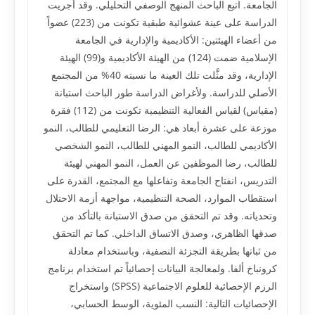
الجامعة. اتبع الباحث المنهج الوصفي التحليلي. وقد أجريت
الدراسة على عينة عشوائية طبقية تكونت من (223) عضواً
من أعضاء الهيئتين: الأكاديمية والإدارية في الجامعة
الإسلامية ضمت (124) من الهيئة الأكاديمية و(99) الهيئة
الإدارية، وقد مثَّلت تلك العينة ما نسبته 40% من المجتمع
الأصلي للدراسة. ولأغراض الدراسة طور الباحث استبانة
(مقياس) لقياس الفعالية التنظيمية تكونت من (112) فقرة
موزعة على عشرة أبعاد هي: الرضا التعليمي للطالب، النمو
الأكاديمي للطالب، النمو المهني للطالب، النمو الشخصي
للطالب، رضا الموظفين عن العمل، النمو المهني لهيئة
التدريس، انفتاح الجامعة وتفاعلها مع المجتمع، القدرة على
استقطاب الموارد، الصحة التنظيمية، مواجهة أزمة الاحتلال
وتحدياته. وقد تم التحقق من صدق الاستبانة بالتأكد من
صدقها الظاهري، وصدق الاتساق الداخلي. كما تم التحقق
من ثباتها بطريقة التجزئة النصفية، وباستخدام معادلة
كرونباخ ألفا. ولمعالجة البيانات إحصائياً تم استخدام برنامج
الرزم الإحصائية للعلوم الاجتماعية (SPSS) واستخراج
الإحصائيات التالية: النسب المئوية، الوسط الحسابي،