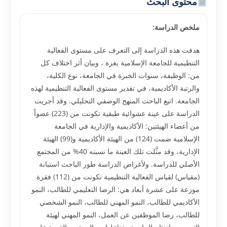
محتوى البحث
ملخص الدراسة:
هدفت هذه الدراسة إلى التعرف على مستوى الفعالية
التنظيمية للجامعة الإسلامية بغزة ، وبيان أثر اختلاف كل
من: الوظيفة، سنوات الخبرة في الجامعة، نوع الكلية،
والرتبة الأكاديمية، في تقدير مستوى الفعالية التنظيمية لهذه
الجامعة. اتبع الباحث المنهج الوصفي التحليلي. وقد أجريت
الدراسة على عينة عشوائية طبقية تكونت من (223) عضواً
من أعضاء الهيئتين: الأكاديمية والإدارية في الجامعة
الإسلامية ضمت (124) من الهيئة الأكاديمية و(99) الهيئة
الإدارية، وقد مثَّلت تلك العينة ما نسبته 40% من المجتمع
الأصلي للدراسة. ولأغراض الدراسة طور الباحث استبانة
(مقياس) لقياس الفعالية التنظيمية تكونت من (112) فقرة
موزعة على عشرة أبعاد هي: الرضا التعليمي للطالب، النمو
الأكاديمي للطالب، النمو المهني للطالب، النمو الشخصي
للطالب، رضا الموظفين عن العمل، النمو المهني لهيئة