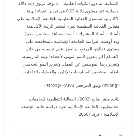
الإنسانية، ثم ذوو الكليات العلمية. - لا توجد فروق ذات دلالة
إحصائية عند مستوى دلالة 0.05 في تقدير أعضاء الهيئة
الأكاديمية لمستوى الفعالية التنظيمية للجامعة الإسلامية على
مقياس الفعالية التنظيمية تعزى لمتغير الرتبة الأكاديمية
(أستاذ + أستاذ المشارك + أستاذ مساعد، محاضر، معيد).
وقد أوصت الدراسة الجامعة الإسلامية بالمحافظة على
مستوى فعاليتها المرتفع، والعمل على تحسينه من خلال
الاهتمام أكثر بتعزيز النمو المهني لأعضاء الهيئة التدريسية.
وتعزيز رضا الموظفين عن العمل. وتعزيز النمو الشخصي
للطلبة. وتحسين الممارسات الإدارية والعمليات الداخلية.
<strong>توثيق المرجعي (APA)</strong>
بنات, ماهر صالح (2002). الفعالية التنظيمية للجامعات
الفلسطينية: الجامعة الإسلامية بغزة-دراسة حالة. الجامعة
الإسلامية - غزة. 20667