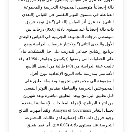
دالة إحصائياً متوسطي المجموعة التجريبية والمجموعة
الضابطة في مستوى التوتر النفسي في القياس (البعدي
الثاني) بعد عزل أثر القياس (القبلي)؟ هل توجد فروق
ذات دالة إحصائياً عند مستوى دلالة (05,0) درجات بين
متوسطي درجات المجموعة التجريبية في القياس (البعدي
الأول والبعدي الثاني)؟ ولاختبار فرضيات الدراسة وضع
برنامج إرشادي جماعي للتدريب على حل المشكلات بناءاً
على الخطوات التي وضعها (ديكسون وجلوفر، 1984)، وقد
تألفت عينة الدراسة من (40) طالبة من الصف التاسع
الأساسي بمدرسة بنات البريج الإعدادية ،وزع أفراد
المجموعة الى مجموعتين تجريبية وضابطة، طبق على
المجموعتين التجريبية والضابطة مقياس التوتر النفسي
قبل تطبيق البرنامج وبعد التطبيق مباشرة وبعد شهرين
من انتهاء البرنامج، لإجراء المعالجات الإحصائية استخدم
تحليل التغاير Analysis of Covariance. ولقد أظهرت النتائج
وجود فروق ذات دلالة إحصائية لدى طالبات المجموعة
التجريبية عند مستوى دلالة (µ= 0.05)، أما فيما يتعلق