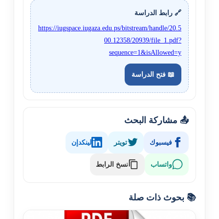
🔗 رابط الدراسة
https://iugspace.iugaza.edu.ps/bitstream/handle/20.5
00.12358/20939/file_1.pdf?
sequence=1&isAllowed=y
📖 فتح الدراسة
📤 مشاركة البحث
فيسبوك
تويتر
لينكدإن
نسخ الرابط
واتساب
📚 بحوث ذات صلة