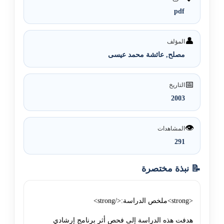
pdf
👤
المؤلف
مصلح, عائشة محمد عيسى
📅
التاريخ
2003
👁️
المشاهدات
291
📝 نبذة مختصرة
<strong>ملخص الدراسة:</strong>
هدفت هذه الدراسة إلى فحص أثر برنامج إرشادي