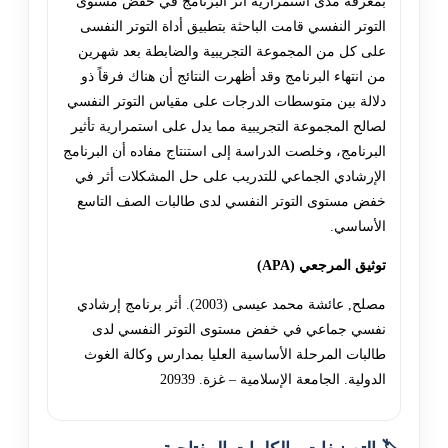
بمعرفة مدى استمرارية أثر البرنامج في خفض مستوى
التوتر النفسي قامت الباحثة بتطبيق أداة التوتر النفسى
على كل من المجموعة التجريبية والضابطة بعد شهرين
من انتهاء البرنامج وقد أظهرت النتائج أن هناك فرقاً ذو
دلالة بين متوسطات الدرجات على مقياس التوتر النفسي
لصالح المجموعة التجريبية مما يدل على استمرارية تأثير
البرنامج، وخلصت الدراسة إلى استنتاج مفاده أن البرنامج
الإرشادي الجماعي للتدريب على حل المشكلات أثر في
خفض مستوى التوتر النفسي لدى طالبات الصف التاسع
الأساسي.
توثيق المرجعي (APA)
مصلح, عائشة محمد عيسى (2003). أثر برنامج إرشادي
نفسي جماعي في خفض مستوى التوتر النفسي لدى
طالبات المرحلة الأساسية العليا بمدارس وكالة الغوث
الدولية. الجامعة الإسلامية – غزة. 20939