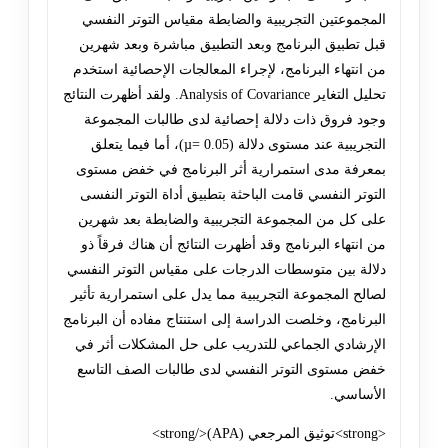
المجموعتين التجريبية والضابطة مقياس التوتر النفسي
قبل تطبيق البرنامج وبعد التطبيق مباشرة وبعد شهرين
من انتهاء البرنامج، لإجراء المعالجات الإحصائية استخدم
تحليل التغاير Analysis of Covariance. ولقد أظهرت النتائج
وجود فروق ذات دلالة إحصائية لدى طالبات المجموعة
التجريبية عند مستوى دلالة (µ= 0.05)، أما فيما يتعلق
بمعرفة مدى استمرارية أثر البرنامج في خفض مستوى
التوتر النفسي قامت الباحثة بتطبيق أداة التوتر النفسى
على كل من المجموعة التجريبية والضابطة بعد شهرين
من انتهاء البرنامج وقد أظهرت النتائج أن هناك فرقاً ذو
دلالة بين متوسطات الدرجات على مقياس التوتر النفسي
لصالح المجموعة التجريبية مما يدل على استمرارية تأثير
البرنامج، وخلصت الدراسة إلى استنتاج مفاده أن البرنامج
الإرشادي الجماعي للتدريب على حل المشكلات أثر في
خفض مستوى التوتر النفسي لدى طالبات الصف التاسع
الأساسي.
<strong>توثيق المرجعي (APA)</strong>