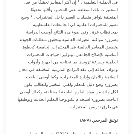
في العملية التعليمية . * إن أكثر المعايير تحقيقًا من قبل
المختبرات تلك المتعلقة بفني المختبر، وأقلها تحقيقًا
المتعلقة بتوافر متطلبات العصر داخل المختبرات . * وضع
تصور للمختبرات العلمية في الجامعات الفلسطينية
بمحافظات غزة . وفي ضوء هذه النتائج أوصت الدراسة
بضرورة مواكبة التغيرات العالمية وتحقيق متطلبات الجودة
وتطبيق المعايير العالمية في المختبرات الجامعية كخطوة
أساسية للإصلاح الجامعي، وتوفير احتياجات المختبرات
العلمية وسرعة تزويدها بما تحتاجه من أجهزة وأدوات
ومواد، إضافة إلى عقد البرامج التدريبية المختلفة في مجال
السلامة والأمان وإدارة المختبرات، وكما أوصي الباحث
بضرورة وضع دليل للمعلم ولفني المختبر وللطالب يكون
لكل مادة من مواد العلوم الطبيعة المختلفة، وكذلك أوصي
الباحث بضرورة استخدام تكنولوجيا التعليم الحديثة وتوظيفها
في طرق تدريس المختبرات .
توثيق المرجعي (APA)
عبد الحجار, عبد الرحمن علي (2012). تقويم المختبرات