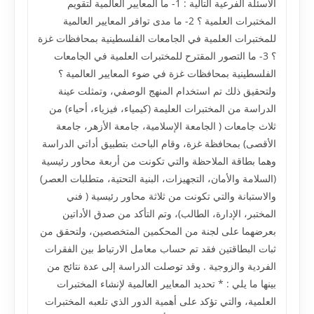
الأسئلة الفرعية التالية : 1- ما المعايير العالمية لتقويم
المختبرات العلمية ؟ 2- ما مدى توافر المعايير العالمية
للمختبرات العلمية في الجامعات الفلسطينية بمحافظات غزة
؟ 3- ما التصور المقترح للمختبرات العلمية في الجامعات
الفلسطينية بمحافظات غزة في ضوء المعايير العالمية ؟
ولتحقيق ذلك تم استخدام المنهج الوصفي، وتمثلت عينة
الدراسة من المختبرات العليمة (كيمياء، فيزياء، أحياء) من
ثلاث جامعات ( الجامعة الإسلامية، جامعة الأزهر، جامعة
الأقصى) بمحافظة غزة، وقام الباحث بتطبيق أداتي الدراسة
وهما بطاقة الملاحظة والتي تكونت من أربعة محاور رئيسية
(السلامة والأمان، التجهيزات، البنية التحتية، متطلبات العصر)
والاستبانة والتي تكونت من ثلاثة محاور رئيسية ( فني
المختبر، الإدارة، الطالب)، وتم التأكد من صدق الأداتين
بعرضهما على لجنة من المحكمين المتخصصين، ولتحقق من
ثبات البطاقتين فقد تم حساب معامل الارتباط بين الفقرات
الفردية والزوجية . وقد توصلت الدراسة إلى عدة نتائج من
بينها ما يلي : * تحديد المعايير العالمية لإنشاء المختبرات
العلمية، والتي تؤكد على أهمية الدور الذي تلعبه المختبرات