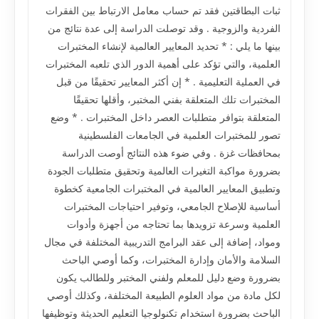
ثبات البطاقتين فقد تم حساب معامل الارتباط بين الفقرات
الفردية والزوجية . وقد توصلت الدراسة إلى عدة نتائج من
بينها ما يلي : * تحديد المعايير العالمية لإنشاء المختبرات
العلمية، والتي تؤكد على أهمية الدور الذي تلعبه المختبرات
في العملية التعليمية . * إن أكثر المعايير تحقيقًا من قبل
المختبرات تلك المتعلقة بفني المختبر، وأقلها تحقيقًا
المتعلقة بتوافر متطلبات العصر داخل المختبرات . * وضع
تصور للمختبرات العلمية في الجامعات الفلسطينية
بمحافظات غزة . وفي ضوء هذه النتائج أوصت الدراسة
بضرورة مواكبة التغيرات العالمية وتحقيق متطلبات الجودة
وتطبيق المعايير العالمية في المختبرات الجامعية كخطوة
أساسية للإصلاح الجامعي، وتوفير احتياجات المختبرات
العلمية وسرعة تزويدها بما تحتاجه من أجهزة وأدوات
ومواد، إضافة إلى عقد البرامج التدريبية المختلفة في مجال
السلامة والأمان وإدارة المختبرات، وكما أوصي الباحث
بضرورة وضع دليل للمعلم ولفني المختبر وللطالب يكون
لكل مادة من مواد العلوم الطبيعة المختلفة، وكذلك أوصي
الباحث بضرورة استخدام تكنولوجيا التعليم الحديثة وتوظيفها