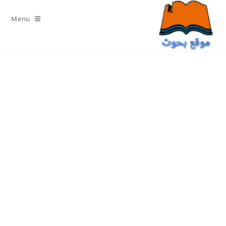
Ski
t
Menu
conten