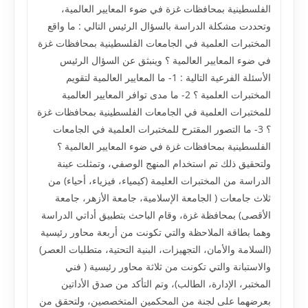
الفلسطينية بمحافظات غزة في ضوء المعايير العالمية،
وتحددت مشكلة الدراسة بالسؤال الرئيس التالي : ما واقع
المختبرات العلمية في الجامعات الفلسطينية بمحافظات غزة
في ضوء المعايير العالمية ؟ وينبثق عن السؤال الرئيس
الأسئلة الفرعية التالية : 1- ما المعايير العالمية لتقويم
المختبرات العلمية ؟ 2- ما مدى توافر المعايير العالمية
للمختبرات العلمية في الجامعات الفلسطينية بمحافظات غزة
؟ 3- ما التصور المقترح للمختبرات العلمية في الجامعات
الفلسطينية بمحافظات غزة في ضوء المعايير العالمية ؟
ولتحقيق ذلك تم استخدام المنهج الوصفي، وتمثلت عينة
الدراسة من المختبرات العليمة (كيمياء، فيزياء، أحياء) من
ثلاث جامعات ( الجامعة الإسلامية، جامعة الأزهر، جامعة
الأقصى) بمحافظة غزة، وقام الباحث بتطبيق أداتي الدراسة
وهما بطاقة الملاحظة والتي تكونت من أربعة محاور رئيسية
(السلامة والأمان، التجهيزات، البنية التحتية، متطلبات العصر)
والاستبانة والتي تكونت من ثلاثة محاور رئيسية ( فني
المختبر، الإدارة، الطالب)، وتم التأكد من صدق الأداتين
بعرضهما على لجنة من المحكمين المتخصصين، ولتحقق من