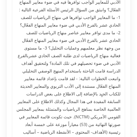
الأدبي للمعايير الواجب توافرها فيه في ضوء معايير المنهاج
الفعًال؟ وانبثق من السؤال الرئيس الأسئلة الفرعية التالية :
1- ما المعايير الواجب توافرها في منهاج الرياضيات للصف
الحادي عشر بالفرع الأدبي في ضوء معايير المنهاج الفعًال؟
2- ما مدى توافر معايير عناصر منهاج الرياضيات للصف
الحادي عشر بالفرع الأدبي في ضوء معايير المنهاج الفعًال
من وجهة نظر معلميهم وعمليات التحليل؟ 3- ما مستوى
فعالية منهاج الرياضيات لدى طلبة الصف الحادي عشربالفرع
الأدبي في ضوء تحصيلهم في تلك المادة؟ ولتحقيق أهداف
الدراسة قامت الباحثة باستخدام المنهج الوصفي التحليلي
واتبعت الخطوات التالية: - لقد قامت بإعداد قائمة معايير
المنهاج الفعًال مستندة إلى الأدب التربوي والمعايير الحديثة
للكتاب الجيٍد بالإضافة إلى الاطلاع على بعض الدراسات
السابقة المفيدة في هذا المجال وكذلك الاطلاع على المعايير
العالمية الخاصة بمناهج الرياضيات والمتمثلة بمعايير المجلس
القومي الأمريكي (NCTM). حيث تكونت قائمة المعايير في
صورتها النهائية من (53) معياراً موزعة على خمسة أبعاد
رئيسية (الأهداف- المحتوى – الأنشطة الرياضية – أساليب