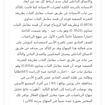
والاتساق الداخلي لبيان مدى ارتباط كل بعد من أبعاد
الاستبانة بالدرجة الكلية لفقرات الاستبانة كما قامت بالتأكد
من ثبات الاستبانة عن طريق حساب معامل الثبات بطريقة
التجزئة النصفية فوجد أن قيمة معامل الثبات تساوي
(0.8874) وبطريقة ألفا كرونباخ فوجد أن قيمة معامل الثبات
تساوي (9525. 0) وهو ثبات جيد. – وقد صممت الباحثة
اختباراً تحصيلياً خاصاً بالجزء الأول من منهج الرياضيات
للصف الحادي عشر بالفرع الأدبي لاستخدامه كمؤشر على
مدى فعالية هذا المنهاج وقد تم التأكد من صدقه عن طريق
الاتساق الداخلي وصدق المحكمين والصدق البنائي والتأكد
من ثباته عن طريق حساب معامل الثبات بطريقة التجزئة
النصفية فوجد أن قيمة معامل الثبات تساوي (0.8354) وهو
معامل ثبات جيد. – اختارت الباحثة عينة الدراسة (447)طالباً
وطالبة من طلبة الصف الحادي عشر بالفرع الأدبي في
محافظة خان يونس بواقع ( 5% ) من أفراد المجتمع الأصلي.
وقد توصلت الدراسة إلى النتائج التالية : أظهرت نتائج تحليل
منهاج الرياضيات في ضوء معايير المنهاج الفعًال توافر تلك
المعايير بصورة جيدة نسبياً في المنهاج مرتبة كالآتي (