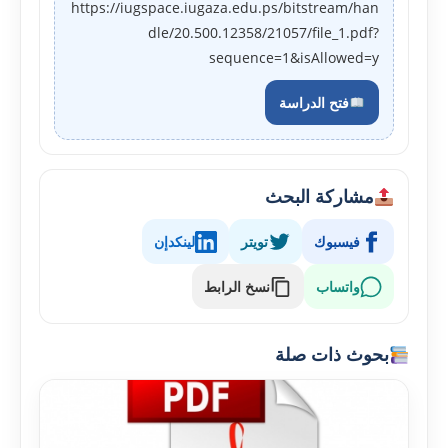
https://iugspace.iugaza.edu.ps/bitstream/han
dle/20.500.12358/21057/file_1.pdf?
sequence=1&isAllowed=y
فتح الدراسة
مشاركة البحث
فيسبوك
تويتر
لينكدإن
واتساب
نسخ الرابط
بحوث ذات صلة