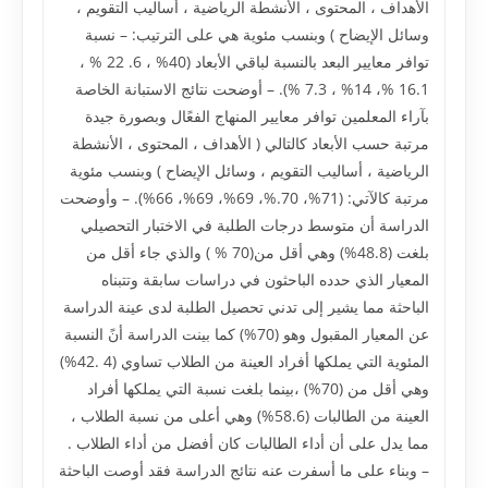
الأهداف ، المحتوى ، الأنشطة الرياضية ، أساليب التقويم ،
وسائل الإيضاح ) وبنسب مئوية هي على الترتيب: – نسبة
توافر معايير البعد بالنسبة لباقي الأبعاد (40% ، 6. 22 % ،
16.1 %، 14% ، 7.3 %). – أوضحت نتائج الاستبانة الخاصة
بآراء المعلمين توافر معايير المنهاج الفعًال وبصورة جيدة
مرتبة حسب الأبعاد كالتالي ( الأهداف ، المحتوى ، الأنشطة
الرياضية ، أساليب التقويم ، وسائل الإيضاح ) وبنسب مئوية
مرتبة كالآتي: (71%، 70.%، 69%، 69%، 66%). – وأوضحت
الدراسة أن متوسط درجات الطلبة في الاختبار التحصيلي
بلغت (48.8%) وهي أقل من(70 % ) والذي جاء أقل من
المعيار الذي حدده الباحثون في دراسات سابقة وتتبناه
الباحثة مما يشير إلى تدني تحصيل الطلبة لدى عينة الدراسة
عن المعيار المقبول وهو (70%) كما بينت الدراسة أنً النسبة
المئوية التي يملكها أفراد العينة من الطلاب تساوي (4 .42%)
وهي أقل من (70%) ،بينما بلغت نسبة التي يملكها أفراد
العينة من الطالبات (58.6%) وهي أعلى من نسبة الطلاب ،
مما يدل على أن أداء الطالبات كان أفضل من أداء الطلاب .
– وبناء على ما أسفرت عنه نتائج الدراسة فقد أوصت الباحثة