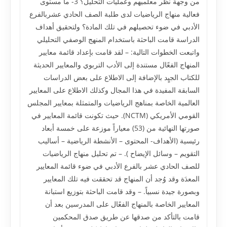
من وجهة نظر معلميهم وعمليات التحليل؟ 3- ما مستوى
فعالية منهاج الرياضيات لدى طلبة الصف الحادي عشربالفرع
الأدبي في ضوء تحصيلهم في تلك المادة؟ ولتحقيق أهداف
الدراسة قامت الباحثة باستخدام المنهج الوصفي التحليلي
واتبعت الخطوات التالية: – لقد قامت بإعداد قائمة معايير
المنهاج الفعًال مستندة إلى الأدب التربوي والمعايير الحديثة
للكتاب الجيٍد بالإضافة إلى الاطلاع على بعض الدراسات
السابقة المفيدة في هذا المجال وكذلك الاطلاع على المعايير
العالمية الخاصة بمناهج الرياضيات والمتمثلة بمعايير المجلس
القومي الأمريكي (NCTM). حيث تكونت قائمة المعايير في
صورتها النهائية من (53) معياراً موزعة على خمسة أبعاد
رئيسية (الأهداف- المحتوى – الأنشطة الرياضية – أساليب
التقويم – وسائل الإيضاح ). – تم تحليل منهاج الرياضيات
للصف الحادي عشر بالفرع الأدبي في ضوء قائمة المعايير
المعدَة وقد وُجد أن المنهاج قد تحققت فيه تلك المعايير
وبصورة جيدة نسبياً. – وقد قامت الباحثة بتوزيع استبانة
المعايير الخاصة بالمنهاج الفعًال على المدرسين بعد أن
قامت بالتأكد من صدقها عن طريق صدق المحكمين