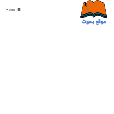
Ski
t
Menu
conten