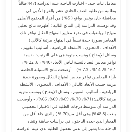
معامل ثبات جيد. - اختارت الباحثة عينة الدراسة (447)طالباً
وطالبة من طلبة الصف الحادي عشر بالفرع الأدبي في
محافظة خان يونس بواقع ( 5% ) من أفراد المجتمع الأصلي.
وقد توصلت الدراسة إلى النتائج التالية : أظهرت نتائج تحليل
منهاج الرياضيات في ضوء معايير المنهاج الفعًال توافر تلك
المعايير بصورة جيدة نسبياً في المنهاج مرتبة كالآتي (
الأهداف ، المحتوى ، الأنشطة الرياضية ، أساليب التقويم ،
وسائل الإيضاح ) وبنسب مئوية هي على الترتيب: - نسبة
توافر معايير البعد بالنسبة لباقي الأبعاد (40% ، 6. 22 % ،
16.1 %، 14% ، 7.3 %). - أوضحت نتائج الاستبانة الخاصة
بآراء المعلمين توافر معايير المنهاج الفعًال وبصورة جيدة
مرتبة حسب الأبعاد كالتالي ( الأهداف ، المحتوى ، الأنشطة
الرياضية ، أساليب التقويم ، وسائل الإيضاح ) وبنسب مئوية
مرتبة كالآتي: (71%، 70.%، 69%، 69%، 66%). - وأوضحت
الدراسة أن متوسط درجات الطلبة في الاختبار التحصيلي
بلغت (48.8%) وهي أقل من(70 % ) والذي جاء أقل من
المعيار الذي حدده الباحثون في دراسات سابقة وتتبناه
الباحثة مما يشير إلى تدني تحصيل الطلبة لدى عينة الدراسة