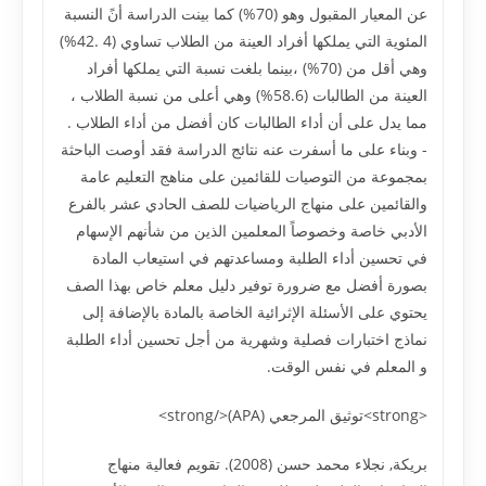
عن المعيار المقبول وهو (70%) كما بينت الدراسة أنً النسبة
المئوية التي يملكها أفراد العينة من الطلاب تساوي (4 .42%)
وهي أقل من (70%) ،بينما بلغت نسبة التي يملكها أفراد
العينة من الطالبات (58.6%) وهي أعلى من نسبة الطلاب ،
مما يدل على أن أداء الطالبات كان أفضل من أداء الطلاب .
- وبناء على ما أسفرت عنه نتائج الدراسة فقد أوصت الباحثة
بمجموعة من التوصيات للقائمين على مناهج التعليم عامة
والقائمين على منهاج الرياضيات للصف الحادي عشر بالفرع
الأدبي خاصة وخصوصاً المعلمين الذين من شأنهم الإسهام
في تحسين أداء الطلبة ومساعدتهم في استيعاب المادة
بصورة أفضل مع ضرورة توفير دليل معلم خاص بهذا الصف
يحتوي على الأسئلة الإثرائية الخاصة بالمادة بالإضافة إلى
نماذج اختبارات فصلية وشهرية من أجل تحسين أداء الطلبة
و المعلم في نفس الوقت.
<strong>توثيق المرجعي (APA)</strong>
بريكة, نجلاء محمد حسن (2008). تقويم فعالية منهاج