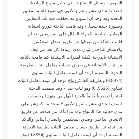
التقويم – وسائل الإيضاح ). - تم تحليل منهاج الرياضيات
للصف الحادي عشر بالفرع الأدبي في ضوء قائمة المعايير
المعدَة وقد وُجد أن المنهاج قد تحققت فيه تلك المعايير
وبصورة جيدة نسبياً. - وقد قامت الباحثة بتوزيع استبانة
المعايير الخاصة بالمنهاج الفعًال على المدرسين بعد أن
قامت بالتأكد من صدقها عن طريق صدق المحكمين
والاتساق الداخلي لبيان مدى ارتباط كل بعد من أبعاد
الاستبانة بالدرجة الكلية لفقرات الاستبانة كما قامت بالتأكد
من ثبات الاستبانة عن طريق حساب معامل الثبات بطريقة
التجزئة النصفية فوجد أن قيمة معامل الثبات تساوي
(0.8874) وبطريقة ألفا كرونباخ فوجد أن قيمة معامل الثبات
تساوي (9525. 0) وهو ثبات جيد. - وقد صممت الباحثة
اختباراً تحصيلياً خاصاً بالجزء الأول من منهج الرياضيات
للصف الحادي عشر بالفرع الأدبي لاستخدامه كمؤشر على
مدى فعالية هذا المنهاج وقد تم التأكد من صدقه عن طريق
الاتساق الداخلي وصدق المحكمين والصدق البنائي والتأكد
من ثباته عن طريق حساب معامل الثبات بطريقة التجزئة
النصفية فوجد أن قيمة معامل الثبات تساوي (0.8354) وهو