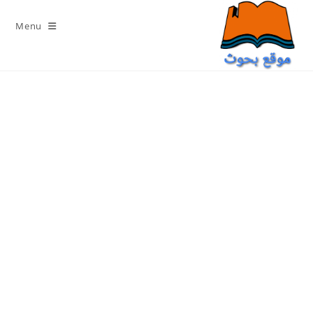
Ski
t
Menu
conten