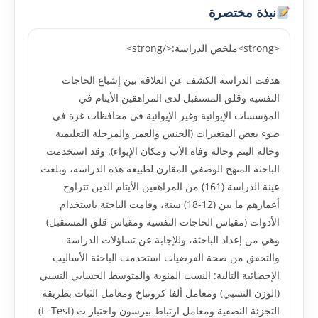
نبذة مختصرة
<strong>ملخص الدراسة:</strong>
هدفت الدراسة الكشف عن العلاقة بين إشباع الحاجات
النفسية وقلق المستقبل لدى المراهقين الأيتام في
المؤسسات الإيوائية وغير الإيوائية في محافظات غزة في
ضوء بعض المتغيرات (الجنس والعمر والمرحلة التعليمية
وحالة اليتم وحالة وفاة الأب ومكان الإيواء). وقد استخدمت
الباحثة المنهج الوصفي المقارن لطبيعة هذه الدراسة، وبلغت
عينة الدراسة (161) من المراهقين الأيتام الذين تتراوح
أعمارهم ما بين (12-18) سنة، وقامت الباحثة باستخدام
الأدوات (مقياس الحاجات النفسية ومقياس قلق المستقبل)
وهي من إعداد الباحثة، وللإجابة عن تساؤلات الدراسة
والتحقق من صحة الفرضيات استخدمت الباحثة الأساليب
الإحصائية التالية: النسب المئوية والمتوسط الحسابي النسبي
(الوزن النسبي) ومعامل ألفا كرونباخ ومعامل الثبات بطريقة
التجزئة النصفية ومعامل ارتباط بيرسون واختبار ت (t- Test)