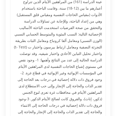
عينة الدراسة (161) من المراهقين الأيتام الذين تتراوح
أعمارهم ما بين (12-18) سنة، وقامت الباحثة باستخدام
الأدوات (مقياس الحاجات النفسية ومقياس قلق المستقبل)
وهي من إعداد الباحثة، وللإجابة عن تساؤلات الدراسة
والتحقق من صحة الفرضيات استخدمت الباحثة الأساليب
الإحصائية التالية: النسب المئوية والمتوسط الحسابي النسبي
(الوزن النسبي) ومعامل ألفا كرونباخ ومعامل الثبات بطريقة
التجزئة النصفية ومعامل ارتباط بيرسون واختبار ت (t- Test)
واختبار تحليل التباين الأحادي واختبار شيفيه. وقد توصلت
الدراسة الحالية إلى عدد من النتائج وأهمها: 1- وجود نقص
في مستوى إشباع الحاجات النفسية لدى المراهقين الأيتام
في المؤسسات الإيوائية وغير الإيوائية في قطاع غزة. 2-
وجود فروق ذات دلالة إحصائية في درجات بعد الحاجة إلى
تقدير الذات والحاجة إلى الإنجاز وإلى حب الاستطلاع لدى
المراهقين الأيتام في محافظات غزة تعزى لنوع الجنس
(ذكور، إناث)، والفروق كانت لصالح الأيتام الذكور. 3-وجود
فروق ذات دلالة إحصائية في درجات الحاجة إلى الانتماء
والحاجة إلى تقدير الذات والحاجة إلى الإنجاز والحاجة إلى