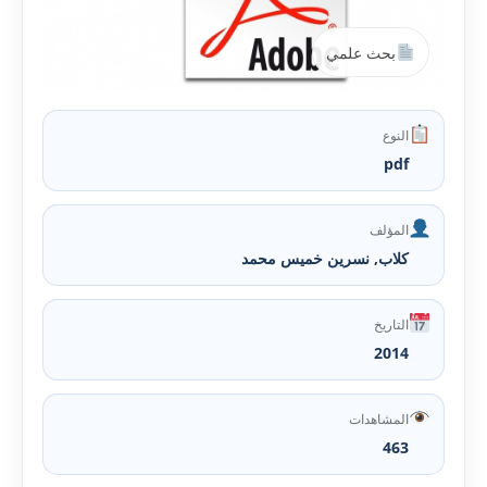
بحث علمي
النوع
pdf
المؤلف
كلاب, نسرين خميس محمد
التاريخ
2014
المشاهدات
463