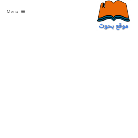
Ski
t
Menu
conten