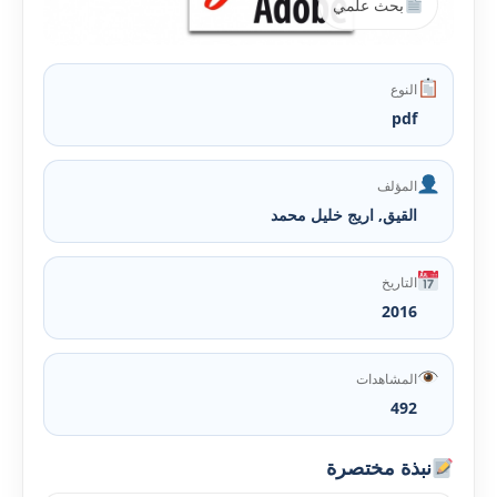
بحث علمي
النوع
pdf
المؤلف
القيق, اريج خليل محمد
التاريخ
2016
المشاهدات
492
نبذة مختصرة