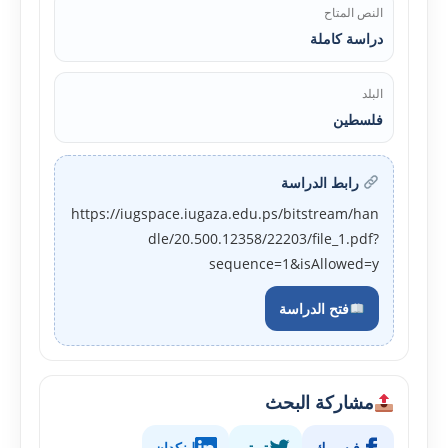
النص المتاح
دراسة كاملة
البلد
فلسطين
رابط الدراسة
https://iugspace.iugaza.edu.ps/bitstream/han
dle/20.500.12358/22203/file_1.pdf?
sequence=1&isAllowed=y
فتح الدراسة
مشاركة البحث
فيسبوك
تويتر
لينكدإن