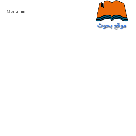
Ski
t
Menu
conten