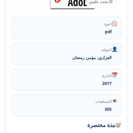
بحث علمي
النوع
pdf
المؤلف
العزازي, مؤمن رمضان
التاريخ
2017
المشاهدات
305
نبذة مختصرة