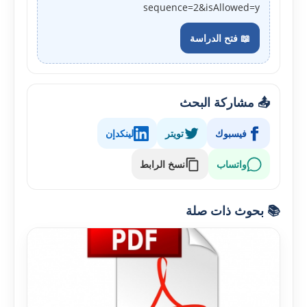
sequence=2&isAllowed=y
📖 فتح الدراسة
📤 مشاركة البحث
فيسبوك
تويتر
لينكدإن
واتساب
نسخ الرابط
📚 بحوث ذات صلة