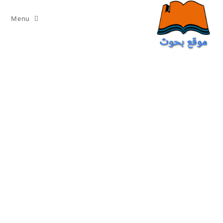
Ski
t
Menu
conten