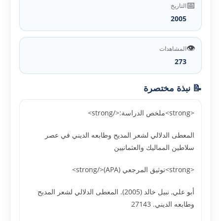
📅
التاريخ
2005
👁️
المشاهدات
273
📝 نبذة مختصرة
<strong>ملخص الدراسة:</strong>
المعطى الدلالي لشعر المديح وطابعه الديني في عصر
سلاطين المماليك والعثمانيين
<strong>توثيق المرجعي (APA)</strong>
أبو علي, نبيل خالد (2005). المعطى الدلالي لشعر المديح
وطابعه الديني. 27143