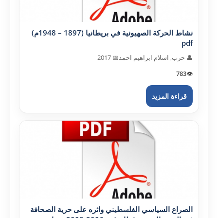
نشاط الحركة الصهيونية في بريطانيا (1897 – 1948م)
pdf
👤 حرب, اسلام ابراهيم احمد
📅 2017
783
👁️
قراءة المزيد
الصراع السياسي الفلسطيني واثره على حرية الصحافة