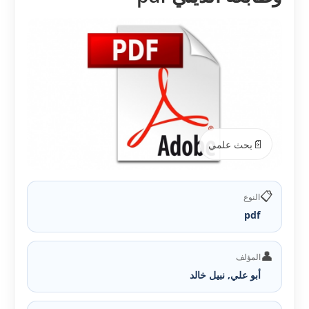
📄
بحث علمي
📋
النوع
pdf
👤
المؤلف
أبو علي, نبيل خالد