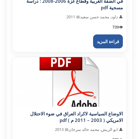
في الضفة الغربية وقطاع غزة 2006-2008 : دراسة
مسحية pdf
👤 داود, محمد حسن سعيد
📅 2011
739
👁️
قراءة المزيد
الاوضاع السياسية لاكراد العراق في ضوء الاحتلال
الامريكي ( 2003 – 2011 م ) pdf
👤 ابو الريش, محمد خالد سرحان
📅 2013